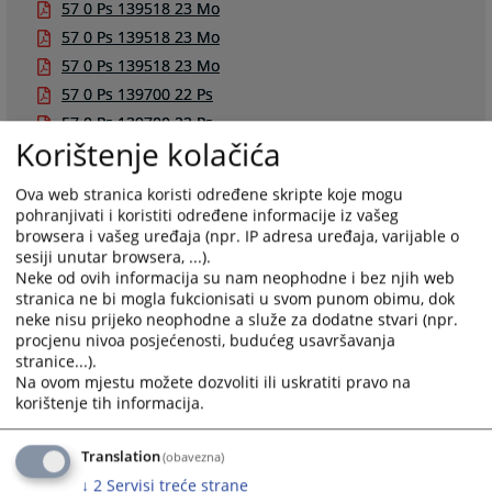
57 0 Ps 139518 23 Mo
57 0 Ps 139518 23 Mo
57 0 Ps 139518 23 Mo
57 0 Ps 139700 22 Ps
57 0 Ps 139700 22 Ps
Korištenje kolačića
57 0 Ps 139750 22 Ps
57 0 Ps 139922 23 Mo
Ova web stranica koristi određene skripte koje mogu
57 0 Ps 140275 22 Ps
pohranjivati i koristiti određene informacije iz vašeg
browsera i vašeg uređaja (npr. IP adresa uređaja, varijable o
sesiji unutar browsera, ...).
Neke od ovih informacija su nam neophodne i bez njih web
stranica ne bi mogla fukcionisati u svom punom obimu, dok
neke nisu prijeko neophodne a služe za dodatne stvari (npr.
Pravna pomoć
procjenu nivoa posjećenosti, budućeg usavršavanja
stranice...).
Okružni privredni sud Banja Luka nije ovlašten pružati
Na ovom mjestu možete dozvoliti ili uskratiti pravo na
pravnu pomoć strankama u postupku pred sudovima.
korištenje tih informacija.
Za svaku vrstu pravne pomoći stranke se mogu
obratiti:
Translation
(obavezna)
↓
2
Servisi treće strane
a.) advokatskim kancelarijama,