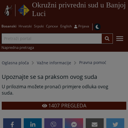
Okružni privredni sud u Banjoj
Luci
Bosanski
Hrvatski
Srpski
Српски
English
Prijava
Napredna pretraga
Pravna pomoć
Oglasna ploča
Važne informacije
Upoznajte se sa praksom ovog suda
U prilozima možete pronaći primjere odluka ovog
suda.
1407
PREGLEDA