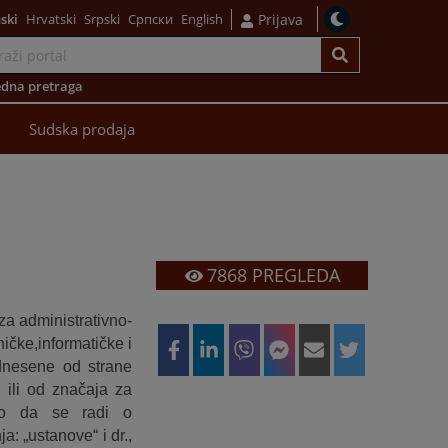
ski
Hrvatski
Srpski
Српски
English
Prijava
dna pretraga
Sudska prodaja
7868
PREGLEDA
za administrativno-
čke,informatičke i
odnesene od strane
 ili od značaja za
ilo da se radi o
a: „ustanove“ i dr.,