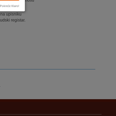
latu takse,u iznosu
Pokreće Klaro!
 na upisniku
dski registar.