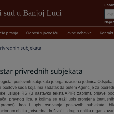
Bosan
i sud u Banjoj Luci
Idi
na
Napre
sadržaj
aša pitanja
Odnosi s javnošću
Javne nabavke
Kontakt
privrednih subjekata
star privrednih subjekata
egistar poslovnih subjekata je organizaciona jedinica Odsjeka 
e poslove suda koja ima zadatak da putem Agencije za posredni
jske usluge RS (u nastavku teksta:APIF) zaprima prijave p
ača: pravnog lica, a kojima se traži upis promjena (statusnih
 promet), kao i upis osnivanja poslovnih subjekata, b
acionom obliku „privredna društva“ ili drugih oblika organizovanj