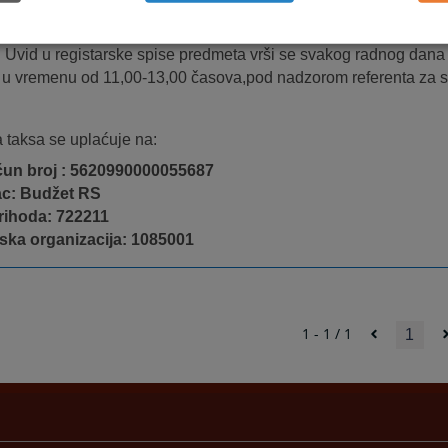
nja,potvrde i obavještenja), uz prethodno podnesen zahtjev i up
0 KM.
Uvid u registarske spise predmeta vrši se svakog radnog dana
a u vremenu od 11,00-13,00 časova,pod nadzorom referenta za su
 taksa se uplaćuje na:
ačun broj : 5620990000055687
ac: Budžet RS
rihoda: 722211
ska organizacija: 1085001
1 - 1 / 1
1