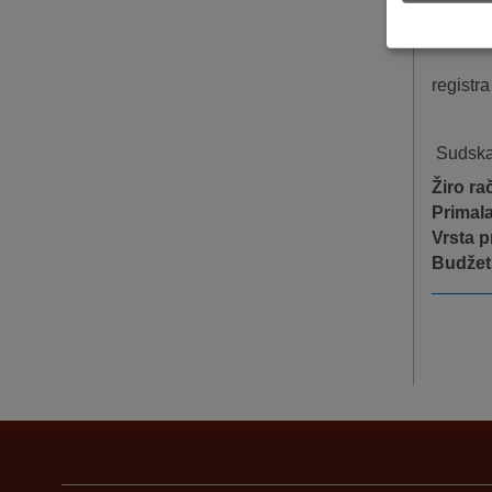
(uvjere
od 15,0
registr
Sudska
Žiro r
Primal
Vrsta p
Budžet