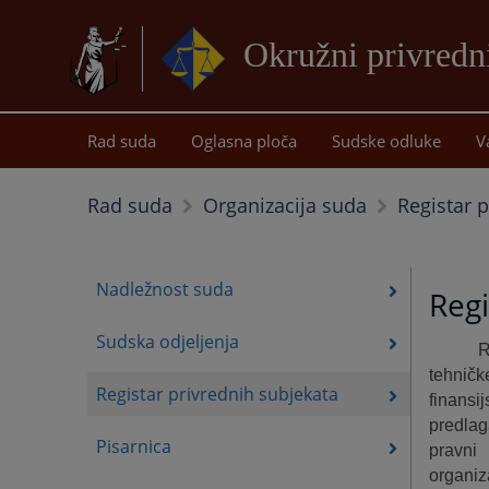
Okružni privredn
Rad suda
Oglasna ploča
Sudske odluke
V
Registar 
Rad suda
Organizacija suda
Nadležnost suda
Regi
Sudska odjeljenja
R
tehničk
Registar privrednih subjekata
finansi
predlag
Pisarnica
pravni
organiz