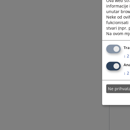
Ova web stra
informacije 
unutar brows
Neke od ovi
fukcionisat
stvari (npr.
Na ovom mjes
Tra
↓
2
Ana
↓
2
Ne prihva