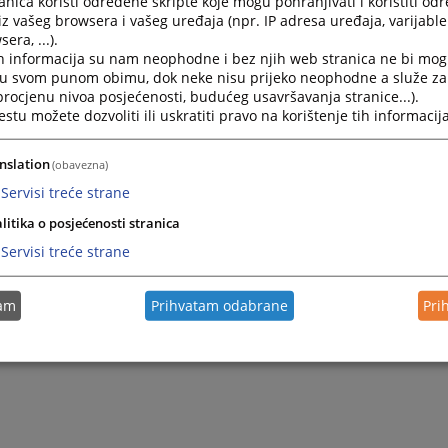
nica koristi određene skripte koje mogu pohranjivati i koristiti od
iz vašeg browsera i vašeg uređaja (npr. IP adresa uređaja, varijable 
era, ...).
h informacija su nam neophodne i bez njih web stranica ne bi mog
i u svom punom obimu, dok neke nisu prijeko neophodne a služe z
 procjenu nivoa posjećenosti, budućeg usavršavanja stranice...).
tu možete dozvoliti ili uskratiti pravo na korištenje tih informacija
nslation
(obavezna)
Servisi treće strane
litika o posjećenosti stranica
Trenutno nema v
Servisi treće strane
tam
Prihvatam odabrane
Pri