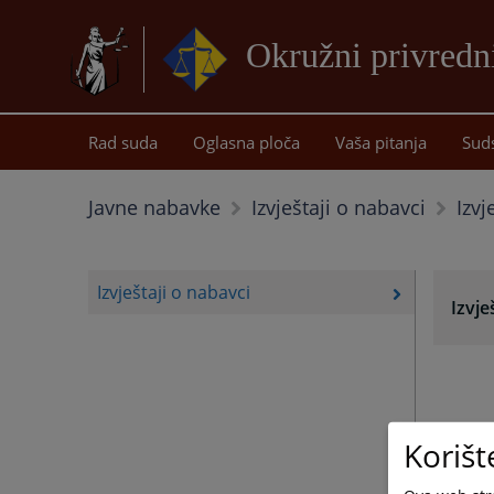
Okružni privredn
Rad suda
Oglasna ploča
Vaša pitanja
Sud
Izvj
Javne nabavke
Izvještaji o nabavci
Izvještaji o nabavci
Izvje
Korišt