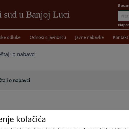
Bosan
i sud u Banjoj Luci
Idi
na
Napre
sadržaj
ske odluke
Odnosi s javnošću
Javne nabavke
Kontakt
eštaji o nabavci
štaji o nabavci
enje kolačića