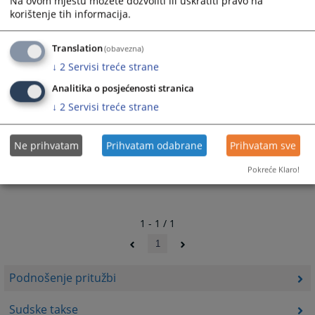
Na ovom mjestu možete dozvoliti ili uskratiti pravo na
korištenje tih informacija.
Translation
(obavezna)
↓
2
Servisi treće strane
Analitika o posjećenosti stranica
↓
2
Servisi treće strane
Ne prihvatam
Prihvatam odabrane
Prihvatam sve
Pokreće Klaro!
1 - 1 / 1
1
Podnošenje pritužbi
Sudske takse