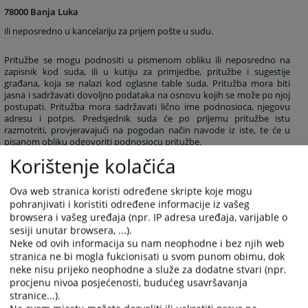
78000 Banja Luka
ili neposredno u kancelariju za prijem pošte u sudu.
Pritužbe se mogu podnositi u pismenom obliku ili neposredno na
zapisnik kod suda, ili u kutiju za primjedbe, pritužbe i sugestije
građana, koja se nalazi kod oglasne table suda. Pritužba mora biti
jasna i sadržavati dovoljno podataka na osnovu kojih se može po njoj
postupati. Pritužba mora sadržavati lično ime podnosioca, njegovu
adresu i potpis. Predsjednik suda će po prijemu pritužbe istu
razmotriti, provjeravajući na pogodan način navode iz iste, te će u
pisanom obliku odgovoriti podnosiocu pritužbe.
Korištenje kolačića
Pritužbe na rad i ponašanje sudija se dostavljaju Visokom sudskom i
tužilačkom vijeću Bosne i Hercegovine - Kancelariji disciplinskog
Ova web stranica koristi određene skripte koje mogu
tužioca, koji su jedini ovlašteni da razmatraju navedene pritužbe i to
pohranjivati i koristiti određene informacije iz vašeg
na adresu:
browsera i vašeg uređaja (npr. IP adresa uređaja, varijable o
sesiji unutar browsera, ...).
Visoko sudsko i tužilačko vijeće Bosne i Hercegovine
Neke od ovih informacija su nam neophodne i bez njih web
Ul. Kraljice Jelene br.88
stranica ne bi mogla fukcionisati u svom punom obimu, dok
71000 Sarajevo
neke nisu prijeko neophodne a služe za dodatne stvari (npr.
procjenu nivoa posjećenosti, budućeg usavršavanja
stranice...).
7206
PREGLEDA