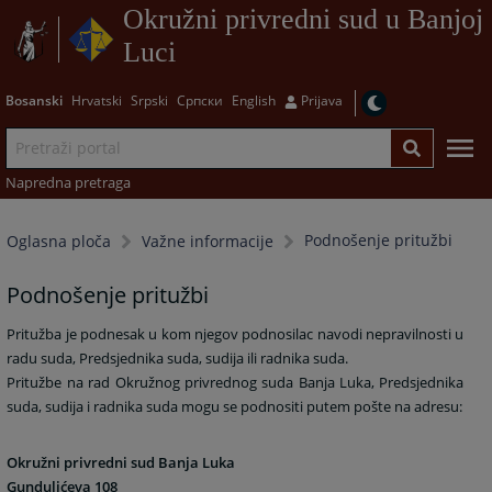
Okružni privredni sud u Banjoj
Luci
Bosanski
Hrvatski
Srpski
Српски
English
Prijava
Napredna pretraga
Podnošenje pritužbi
Oglasna ploča
Važne informacije
Podnošenje pritužbi
Pritužba je podnesak u kom njegov podnosilac navodi nepravilnosti u
radu suda, Predsjednika suda, sudija ili radnika suda.
Pritužbe na rad Okružnog privrednog suda Banja Luka, Predsjednika
suda, sudija i radnika suda mogu se podnositi putem pošte na adresu:
Okružni privredni sud Banja Luka
Gundulićeva 108