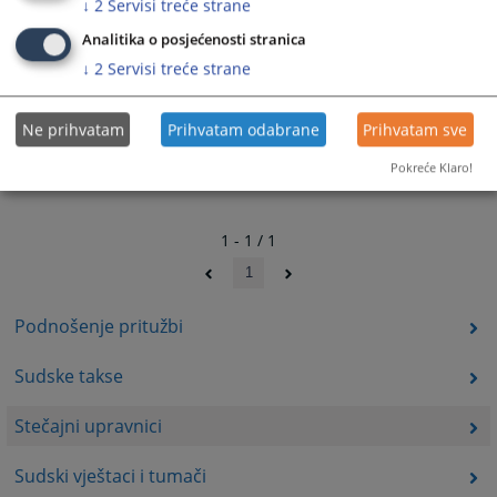
↓
2
Servisi treće strane
Analitika o posjećenosti stranica
↓
2
Servisi treće strane
Ne prihvatam
Prihvatam odabrane
Prihvatam sve
Pokreće Klaro!
1 - 1 / 1
1
Podnošenje pritužbi
Sudske takse
Stečajni upravnici
Sudski vještaci i tumači