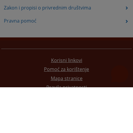
Zakon i propisi o privrednim društvima
Pravna pomoć
Korisni linkovi
Pomoć za korištenje
Mapa stranice
Pravila privatnosti
Redizajn web stranice je finansirala Evropska unija. Za njen sadržaj isključivo je odgovorno
Visoko sudsko i tužilačko vijeće BiH i ona ne odražava nužno stavove Evropske unije.