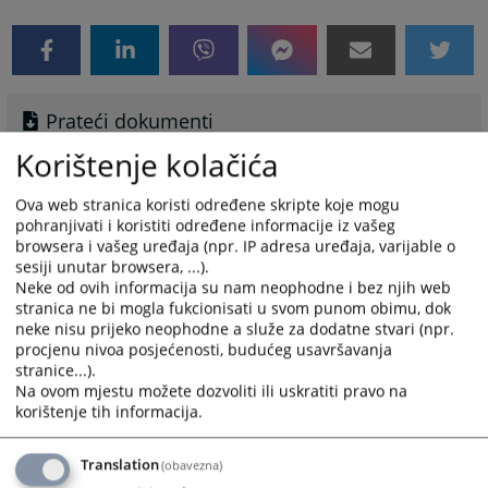
Prateći dokumenti
Korištenje kolačića
Banja Luka
Bijeljina
Ova web stranica koristi određene skripte koje mogu
Doboj
pohranjivati i koristiti određene informacije iz vašeg
Istocno Sarajevo
browsera i vašeg uređaja (npr. IP adresa uređaja, varijable o
sesiji unutar browsera, ...).
Prijedor
Neke od ovih informacija su nam neophodne i bez njih web
Trebinje
stranica ne bi mogla fukcionisati u svom punom obimu, dok
neke nisu prijeko neophodne a služe za dodatne stvari (npr.
Izmjene i dopune liste stečajnih upravnika-28.05.2026
procjenu nivoa posjećenosti, budućeg usavršavanja
stranice...).
Na ovom mjestu možete dozvoliti ili uskratiti pravo na
korištenje tih informacija.
Translation
(obavezna)