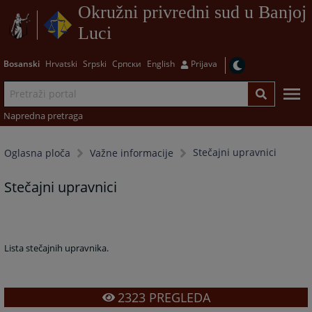
Okružni privredni sud u Banjoj
Luci
Bosanski
Hrvatski
Srpski
Српски
English
Prijava
Napredna pretraga
Stečajni upravnici
Oglasna ploča
Važne informacije
Stečajni upravnici
Lista stečajnih upravnika.
2323
PREGLEDA