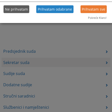
Ne prihvatam
Prihvatam odabrane
Prihvatam sve
Pokreće Klaro!
Predsjednik suda
Sekretar suda
Sudije suda
Dodatne sudije
Stručni saradnici
Službenici i namještenici