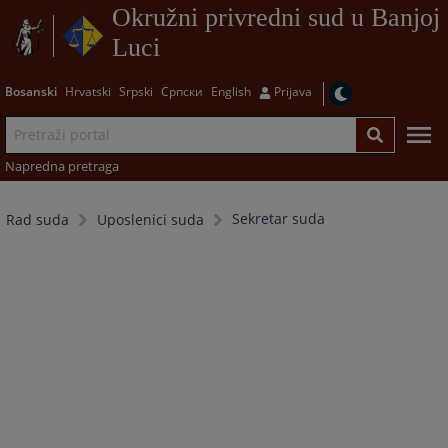
Okružni privredni sud u Banjoj
Luci
Bosanski
Hrvatski
Srpski
Српски
English
Prijava
Napredna pretraga
Sekretar suda
Rad suda
Uposlenici suda