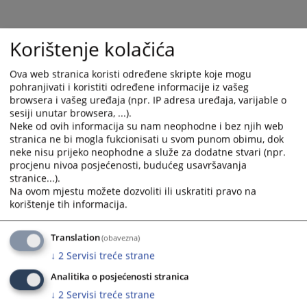
Korištenje kolačića
Ova web stranica koristi određene skripte koje mogu
pohranjivati i koristiti određene informacije iz vašeg
browsera i vašeg uređaja (npr. IP adresa uređaja, varijable o
sesiji unutar browsera, ...).
Neke od ovih informacija su nam neophodne i bez njih web
Trenutno nema vijesti
stranica ne bi mogla fukcionisati u svom punom obimu, dok
neke nisu prijeko neophodne a služe za dodatne stvari (npr.
procjenu nivoa posjećenosti, budućeg usavršavanja
stranice...).
Na ovom mjestu možete dozvoliti ili uskratiti pravo na
korištenje tih informacija.
Translation
(obavezna)
↓
2
Servisi treće strane
Analitika o posjećenosti stranica
↓
2
Servisi treće strane