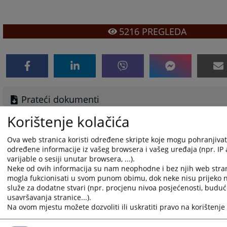
5216
PREGLEDA
Prateći dokumenti
Korištenje kolačića
Jedinstvena lista vještaka po oblastima_275238064
POVJERLJIVI SAVJETNICI
Ova web stranica koristi određene skripte koje mogu pohranjivati 
Sudski tumači
određene informacije iz vašeg browsera i vašeg uređaja (npr. IP
varijable o sesiji unutar browsera, ...).
Neke od ovih informacija su nam neophodne i bez njih web stran
mogla fukcionisati u svom punom obimu, dok neke nisu prijeko
služe za dodatne stvari (npr. procjenu nivoa posjećenosti, budu
usavršavanja stranice...).
Na ovom mjestu možete dozvoliti ili uskratiti pravo na korištenje 