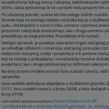
su vještačenje lažnog novca, rukopisa, daktiloskopsko vješt
slično, takva vještačenja će se u prvom redu povjeriti tim
Po iskazanoj potrebi, sudovi koriste usluge stalnih sudski
Stranke koje ne poznaju nijedan od jezika koji je u služben
sudu, obezbijediće o svom trošku usmeno i pismeno prev
procesnih radnji koje preduzimaju, kao i druga usmena i 
prevođenja za svoje potrebe. Prevođenje vrše tumači.
Stečajni upravnik je poseban operativni organ stečajnog p
se određuje odlukom o otvaranju stečajnog postupka i isti
nadzorom stečajnog sudije i povjerilaca vrši poslove steča
koji se sastoje u prikupljanju i unovčavanju imovine dužnik
povjerilaca, kao i druge poslove koji su definisani zakonom
Na ovoj stranici možete pronaći liste sudskih tumača, vješt
upravnika.
Lista sudskih vještaka je objavljena u Službenom glasniku R
21/11, lista sudskih tumača u broju 56/08, a lista stečajnih
broju 67/08.
https://vladars.rs/sr-SP-
Lista sudskih vještaka preuzeta je sa
Cyrl/Vlada/Ministarstva/mpr/Ispiti/Pages/Ispiti_za_sudsko