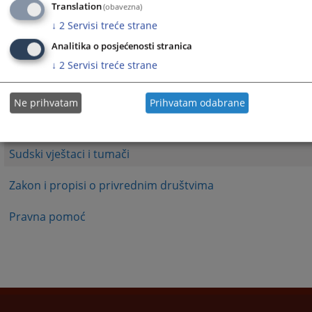
1 - 1 / 1
Translation
(obavezna)
↓
2
Servisi treće strane
1
Analitika o posjećenosti stranica
Podnošenje pritužbi
↓
2
Servisi treće strane
Sudske takse
Ne prihvatam
Prihvatam odabrane
Stečajni upravnici
Sudski vještaci i tumači
Zakon i propisi o privrednim društvima
Pravna pomoć