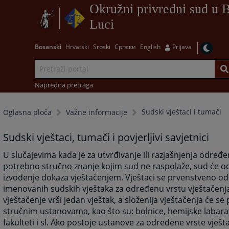
Okružni privredni sud u 
Luci
Bosanski
Hrvatski
Srpski
Српски
English
Prijava
Napredna pretraga
Sudski vještaci i tumači
Oglasna ploča
Važne informacije
Sudski vještaci, tumači i povjerljivi savjetnici
U slučajevima kada je za utvrđivanje ili razjašnjenja određe
potrebno stručno znanje kojim sud ne raspolaže, sud će od
izvođenje dokaza vještačenjem. Vještaci se prvenstveno od
imenovanih sudskih vještaka za određenu vrstu vještačenja
vještačenje vrši jedan vještak, a složenija vještačenja će se 
stručnim ustanovama, kao što su: bolnice, hemijske labarat
fakulteti i sl. Ako postoje ustanove za određene vrste vješt