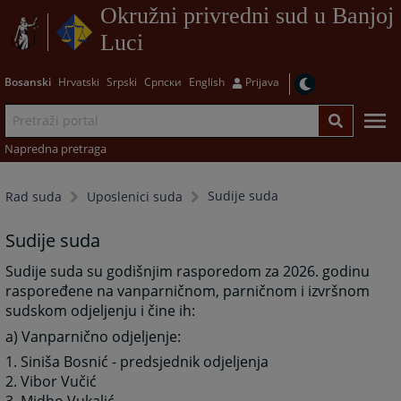
Okružni privredni sud u Banjoj
Luci
Bosanski
Hrvatski
Srpski
Српски
English
Prijava
Napredna pretraga
Sudije suda
Rad suda
Uposlenici suda
Sudije suda
Sudije suda su godišnjim rasporedom za 2026. godinu
raspoređene na vanparničnom, parničnom i izvršnom
sudskom odjeljenju i čine ih:
a) Vanparnično odjeljenje:
1. Siniša Bosnić - predsjednik odjeljenja
2. Vibor Vučić