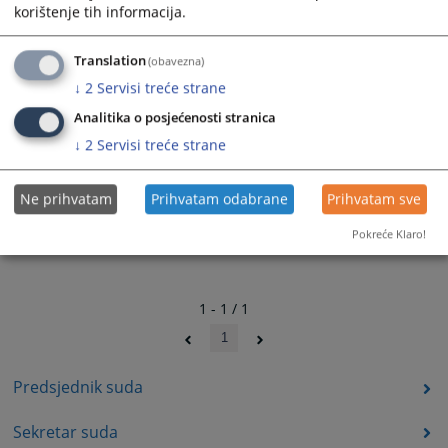
korištenje tih informacija.
Translation
(obavezna)
↓
2
Servisi treće strane
Analitika o posjećenosti stranica
↓
2
Servisi treće strane
Ne prihvatam
Prihvatam odabrane
Prihvatam sve
Pokreće Klaro!
1 - 1 / 1
1
Predsjednik suda
Sekretar suda