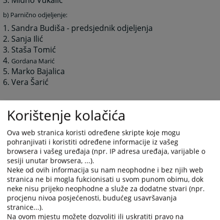
3. Midho Vukalić
b) Parnično odjeljenje:
1. Sandra Budiša
- predsjednik odjeljenja
2. Sanja Ilić
3. Staša Tomić
4.
Gordana Marić
5. Marko Bajalica
6. Vera Šarić
c) Izvršno odjeljenje:
Korištenje kolačića
1. Gordana Marić
-
predsjednik odjeljenja
2. Radomir Milaković - zamjenik predsjednika odjeljenja
Ova web stranica koristi određene skripte koje mogu
3. Vesna Stanković-Seksan
pohranjivati i koristiti određene informacije iz vašeg
browsera i vašeg uređaja (npr. IP adresa uređaja, varijable o
4. Sanja Čegar
sesiji unutar browsera, ...).
5. Milka Popović
Neke od ovih informacija su nam neophodne i bez njih web
stranica ne bi mogla fukcionisati u svom punom obimu, dok
neke nisu prijeko neophodne a služe za dodatne stvari (npr.
procjenu nivoa posjećenosti, budućeg usavršavanja
stranice...).
8166
PREGLEDA
Na ovom mjestu možete dozvoliti ili uskratiti pravo na