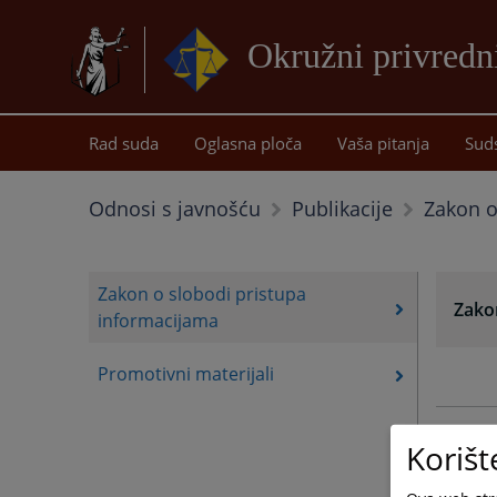
Okružni privredn
Rad suda
Oglasna ploča
Vaša pitanja
Sud
Zakon o
Odnosi s javnošću
Publikacije
Zakon o slobodi pristupa
Zako
informacijama
Promotivni materijali
Korišt