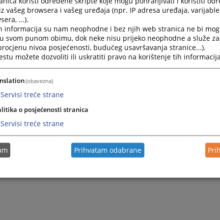
nica koristi određene skripte koje mogu pohranjivati i koristiti od
iz vašeg browsera i vašeg uređaja (npr. IP adresa uređaja, varijable 
era, ...).
h informacija su nam neophodne i bez njih web stranica ne bi mog
i u svom punom obimu, dok neke nisu prijeko neophodne a služe z
 procjenu nivoa posjećenosti, budućeg usavršavanja stranice...).
tu možete dozvoliti ili uskratiti pravo na korištenje tih informacija
nslation
(obavezna)
Servisi treće strane
litika o posjećenosti stranica
Servisi treće strane
tam
Prihvatam odabrane
Pri