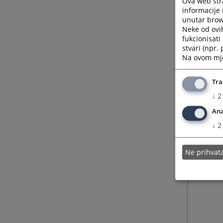
Ova web stra
informacije 
unutar brows
Neke od ovi
fukcionisat
stvari (npr.
Na ovom mjes
Tra
↓
2
Ana
↓
2
Ne prihva