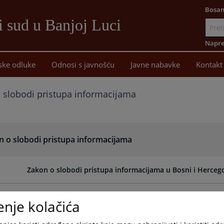
Bosan
i sud u Banjoj Luci
Idi
na
Napre
sadržaj
ske odluke
Odnosi s javnošću
Javne nabavke
Kontakt
 slobodi pristupa informacijama
n o slobodi pristupa informacijama
Zakon o slobodi pristupa informacijama u Bosni i Herceg
enje kolačića