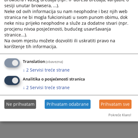
sesiji unutar browsera, ...).
Neke od ovih informacija su nam neophodne i bez njih web
stranica ne bi mogla fukcionisati u svom punom obimu, dok
neke nisu prijeko neophodne a služe za dodatne stvari (npr.
procjenu nivoa posjećenosti, budućeg usavršavanja
stranice...).
Na ovom mjestu možete dozvoliti ili uskratiti pravo na
korištenje tih informacija.
Translation
(obavezna)
↓
2
Servisi treće strane
Analitika o posjećenosti stranica
↓
2
Servisi treće strane
Ne prihvatam
Prihvatam odabrane
Prihvatam sve
Pokreće Klaro!