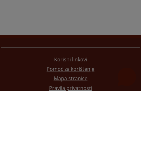
Korisni linkovi
Pomoć za korištenje
Mapa stranice
Pravila privatnosti
Redizajn web stranice je finansirala Evropska unija. Za njen sadržaj isključivo je odgovorno
Visoko sudsko i tužilačko vijeće BiH i ona ne odražava nužno stavove Evropske unije.