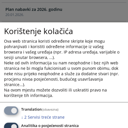
calendar
calendar
Plan nabavki za 2026. godinu
and
and
20.01.2026.
select
select
a
a
Plan nabavki
Korištenje kolačića
date.
date.
25.10.2024.
Press
Press
the
the
Ova web stranica koristi određene skripte koje mogu
pohranjivati i koristiti određene informacije iz vašeg
Izmjene i dopune plana nabavki za 2024. godinu
question
question
browsera i vašeg uređaja (npr. IP adresa uređaja, varijable o
25.09.2024.
mark
mark
sesiji unutar browsera, ...).
key
key
Neke od ovih informacija su nam neophodne i bez njih web
Izmjene plana nabavki za 2024. godinu
to
to
stranica ne bi mogla fukcionisati u svom punom obimu, dok
01.07.2024.
get
get
neke nisu prijeko neophodne a služe za dodatne stvari (npr.
the
the
procjenu nivoa posjećenosti, budućeg usavršavanja
Plan nabavki za 2024. godinu
stranice...).
keyboard
keyboard
16.01.2024.
Na ovom mjestu možete dozvoliti ili uskratiti pravo na
shortcuts
shortcuts
korištenje tih informacija.
for
for
Izmjene i dopune plana nabavki za 2023. godinu
changing
changing
24.11.2023.
Translation
(obavezna)
dates.
dates.
↓
2
Servisi treće strane
Izmjene i dopune Plana nabavki za 2023. godinu
Analitika o posjećenosti stranica
13.10.2023.