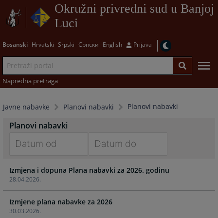
Okružni privredni sud u Banjoj
Luci
Bosanski
Hrvatski
Srpski
Српски
English
Prijava
Napredna pretraga
Planovi nabavki
Javne nabavke
Planovi nabavki
Planovi nabavki
Navigate
Navigate
Izmjena i dopuna Plana nabavki za 2026. godinu
forward
forward
28.04.2026.
to
to
interact
interact
Izmjene plana nabavke za 2026
with
with
30.03.2026.
the
the