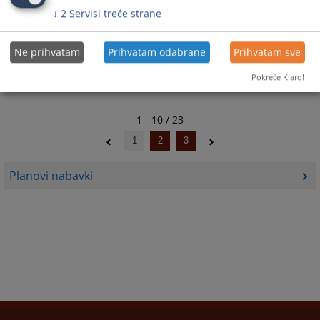
↓
2
Servisi treće strane
Izmjene i dopune Plana nabavki za 2023. godinu
18.09.2023.
Ne prihvatam
Prihvatam odabrane
Prihvatam sve
Pokreće Klaro!
1 - 10 / 23
1
2
3
Planovi nabavki