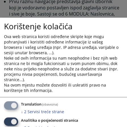
Prvu razinu navigacije predstavlja glavni izbornik
koji je vodoravno postavljen ispod zaglavlja stranice
i sive je boje. Sastoji se od 6 MODULA: Naslovnica,
Rad suda, Oglasna ploča, Vaša pitanja, Odnosi s
Korištenje kolačića
javnošću, Kontakt. Svaki od MODULA predstavlja
određenu oblast rada pravosudne institucije.
Ova web stranica koristi određene skripte koje mogu
Nakon izbora jednog od MODULA, prelazite na
pohranjivati i koristiti određene informacije iz vašeg
drugu razinu navigacije, koja je vodoravno
browsera i vašeg uređaja (npr. IP adresa uređaja, varijable o
postavljena ispod Glavnog izbornika i crvene je
sesiji unutar browsera, ...).
boje. Pomoću ovog izbornika birate KATEGORIJU
Neke od ovih informacija su nam neophodne i bez njih web
Vašeg interesovanja unutar svakog MODULA.
stranica ne bi mogla fukcionisati u svom punom obimu, dok
neke nisu prijeko neophodne a služe za dodatne stvari (npr.
Treću razinu navigacije predstavlja vertikalni
procjenu nivoa posjećenosti, budućeg usavršavanja
izbornik, koji se nalazi ispod izbornika KATEGORIJA,
stranice...).
na desnoj strani u odnosu na dio predviđen za
Na ovom mjestu možete dozvoliti ili uskratiti pravo na
sadržaj. Na ovom izborniku birate PODKATEGORIJU,
korištenje tih informacija.
odnosno konkretan sadržaj koji vas interesuje.
Posljednji dio predstavlja sadržajni dio izabrane
Translation
(obavezna)
PODKATEGORIJE. Taj sadržajni dio može biti prikaz
↓
2
Servisi treće strane
konkretne vijesti ili prikaz drugih elemenata koje
određena PODKATEGORIJA predstavlja (slike,
Analitika o posjećenosti stranica
linkovi, dokumenti).