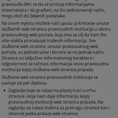
pravosuđu BiH, te da se pristup informacijama
sistematizira i da građani, na što jednostavniji način,
mogu doći do željenih podataka.
Na ovom mjestu možete naći uputu za kretanje unutar
službenih web stranica pravosudnih institucija u okviru
pravosudnog web portala, koja ima za cilj da Vam što
više olakša pronalazak traženih informacija. Sve
službene web stranice, unutar pravosudnog web
portala, su jednobrazne i koriste se na jednak način.
Stranice su isključivo informativnog karaktera i
odgovornost za tačnost informacija snosi pravosudna
institucija kojoj službena web stranica pripada.
Službene web stranice pravosudnih institucija se
sastoje od pet dijelova:
Zaglavlje koje se nalazi na plavoj traci u vrhu
stranice i koje nam daje informaciju kojoj
pravosudnoj instituciji web stranica pripada. Na
zaglavlju se nalazi mašina za pretragu stranice kao i
izbornik jezika prikaza web stranice.