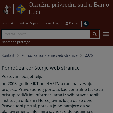
Okružni privredni sud u Banjoj
Luci
Bosanski
Hrvatski
Srpski
Српски
English
Prijava
Napredna pretraga
2976
Kontakt
Pomoć za korištenje web stranice
Pomoć za korištenje web stranice
Poštovani posjetitelji,
od 2008. godine IKT odjel VSTV-a radi na razvoju
projekta Pravosudnog portala, kao centralne tačke za
pristup različitim informacijama iz svih pravosudnih
institucija u Bosni i Hercegovini. Ideja da se otvori
Pravosudni portal, potekla je od namjere da se
blagovremeno informira javnost o događajima u