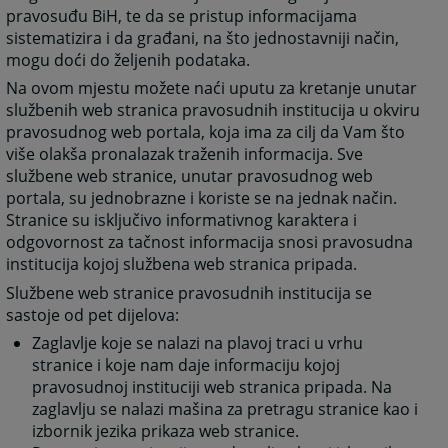
pravosuđu BiH, te da se pristup informacijama
sistematizira i da građani, na što jednostavniji način,
mogu doći do željenih podataka.
Na ovom mjestu možete naći uputu za kretanje unutar
službenih web stranica pravosudnih institucija u okviru
pravosudnog web portala, koja ima za cilj da Vam što
više olakša pronalazak traženih informacija. Sve
službene web stranice, unutar pravosudnog web
portala, su jednobrazne i koriste se na jednak način.
Stranice su isključivo informativnog karaktera i
odgovornost za tačnost informacija snosi pravosudna
institucija kojoj službena web stranica pripada.
Službene web stranice pravosudnih institucija se
sastoje od pet dijelova:
Zaglavlje koje se nalazi na plavoj traci u vrhu
stranice i koje nam daje informaciju kojoj
pravosudnoj instituciji web stranica pripada. Na
zaglavlju se nalazi mašina za pretragu stranice kao i
izbornik jezika prikaza web stranice.