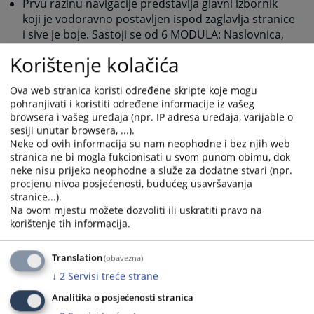
Prvu razinu navigacije predstavlja glavni izbornik
koji je vodoravno postavljen ispod zaglavlja stranice
i sive je boje. Sastoji se od 6 MODULA: Naslovnica,
Rad suda, Oglasna ploča, Vaša pitanja, Odnosi s
Korištenje kolačića
javnošću, Kontakt. Svaki od MODULA predstavlja
određenu oblast rada pravosudne institucije.
Ova web stranica koristi određene skripte koje mogu
Nakon izbora jednog od MODULA, prelazite na
pohranjivati i koristiti određene informacije iz vašeg
drugu razinu navigacije, koja je vodoravno
browsera i vašeg uređaja (npr. IP adresa uređaja, varijable o
postavljena ispod Glavnog izbornika i crvene je
sesiji unutar browsera, ...).
boje. Pomoću ovog izbornika birate KATEGORIJU
Neke od ovih informacija su nam neophodne i bez njih web
Vašeg interesovanja unutar svakog MODULA.
stranica ne bi mogla fukcionisati u svom punom obimu, dok
neke nisu prijeko neophodne a služe za dodatne stvari (npr.
Treću razinu navigacije predstavlja vertikalni
procjenu nivoa posjećenosti, budućeg usavršavanja
izbornik, koji se nalazi ispod izbornika KATEGORIJA,
stranice...).
na desnoj strani u odnosu na dio predviđen za
Na ovom mjestu možete dozvoliti ili uskratiti pravo na
sadržaj. Na ovom izborniku birate PODKATEGORIJU,
korištenje tih informacija.
odnosno konkretan sadržaj koji vas interesuje.
Posljednji dio predstavlja sadržajni dio izabrane
Translation
(obavezna)
PODKATEGORIJE. Taj sadržajni dio može biti prikaz
↓
2
Servisi treće strane
konkretne vijesti ili prikaz drugih elemenata koje
određena PODKATEGORIJA predstavlja (slike,
Analitika o posjećenosti stranica
linkovi, dokumenti).