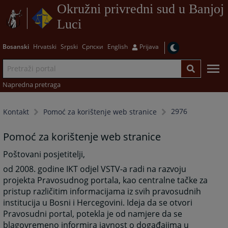
Okružni privredni sud u Banjoj
Luci
Bosanski
Hrvatski
Srpski
Српски
English
Prijava
Napredna pretraga
2976
Kontakt
Pomoć za korištenje web stranice
Pomoć za korištenje web stranice
Poštovani posjetitelji,
od 2008. godine IKT odjel VSTV-a radi na razvoju
projekta Pravosudnog portala, kao centralne tačke za
pristup različitim informacijama iz svih pravosudnih
institucija u Bosni i Hercegovini. Ideja da se otvori
Pravosudni portal, potekla je od namjere da se
blagovremeno informira javnost o događajima u