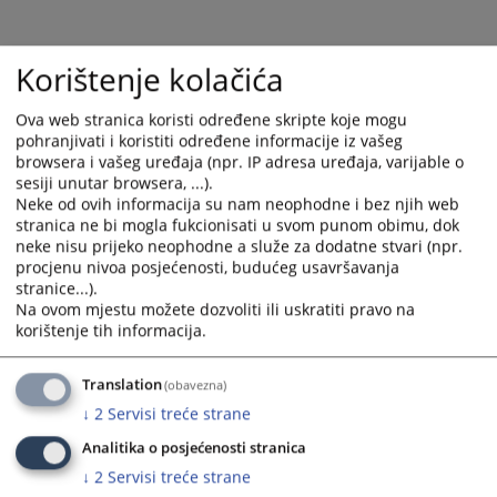
and
and
select
select
a
a
Korištenje kolačića
date.
date.
Press
Press
Ova web stranica koristi određene skripte koje mogu
the
the
pohranjivati i koristiti određene informacije iz vašeg
browsera i vašeg uređaja (npr. IP adresa uređaja, varijable o
question
question
sesiji unutar browsera, ...).
mark
mark
Neke od ovih informacija su nam neophodne i bez njih web
key
key
stranica ne bi mogla fukcionisati u svom punom obimu, dok
to
to
neke nisu prijeko neophodne a služe za dodatne stvari (npr.
get
get
procjenu nivoa posjećenosti, budućeg usavršavanja
the
the
stranice...).
keyboard
keyboard
Na ovom mjestu možete dozvoliti ili uskratiti pravo na
korištenje tih informacija.
shortcuts
shortcuts
for
for
changing
changing
Translation
(obavezna)
dates.
dates.
↓
2
Servisi treće strane
Analitika o posjećenosti stranica
↓
2
Servisi treće strane