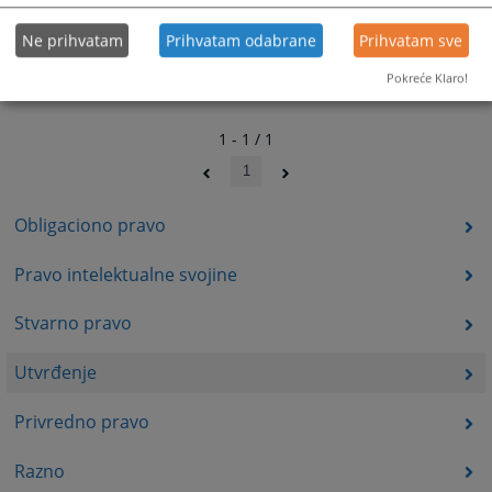
Ne prihvatam
Prihvatam odabrane
Prihvatam sve
Pokreće Klaro!
1 - 1 / 1
1
Obligaciono pravo
Pravo intelektualne svojine
Stvarno pravo
Utvrđenje
Privredno pravo
Razno