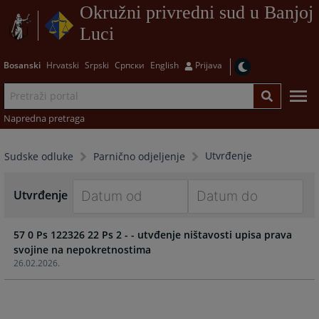
Okružni privredni sud u Banjoj
Luci
Bosanski
Hrvatski
Srpski
Српски
English
Prijava
Napredna pretraga
Utvrđenje
Sudske odluke
Parnično odjeljenje
Utvrđenje
Navigate
Navigate
57 0 Ps 122326 22 Ps 2 - - utvđenje ništavosti upisa prava
forward
forward
svojine na nepokretnostima
to
to
26.02.2026.
interact
interact
with
with
the
the
calendar
calendar