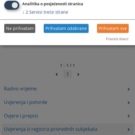
Analitika o posjećenosti stranica
↓
2
Servisi treće strane
Ne prihvatam
Prihvatam odabrane
Prihvatam sve
Pokreće Klaro!
1 - 1 / 1
1
Radno vrijeme
Uvjerenja i potvrde
Ovjere i prepisi
Uvjerenja iz registra privrednih subjekata