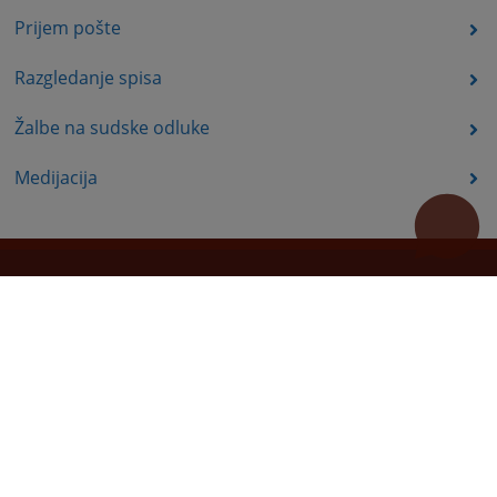
Prijem pošte
Razgledanje spisa
Žalbe na sudske odluke
Medijacija
Korisni linkovi
Pomoć za korištenje
Mapa stranice
Pravila privatnosti