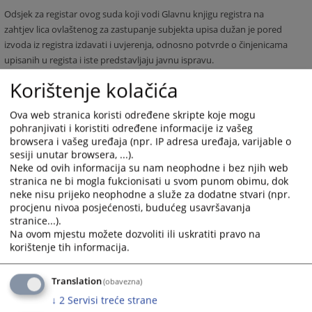
Odsjek za registar ovog suda koji vodi Glavnu knjigu registra na
zahtjev lica ovlaštenog za zastupanje subjekta upisa dužan je pored
izvoda iz registra izdavati i uvjerenja, odnosno potvrde o činjenicama
upisanih u regista i iste predstavljaju javnu ispravu.
Korištenje kolačića
3007
PREGLEDA
Ova web stranica koristi određene skripte koje mogu
pohranjivati i koristiti određene informacije iz vašeg
browsera i vašeg uređaja (npr. IP adresa uređaja, varijable o
sesiji unutar browsera, ...).
Neke od ovih informacija su nam neophodne i bez njih web
stranica ne bi mogla fukcionisati u svom punom obimu, dok
neke nisu prijeko neophodne a služe za dodatne stvari (npr.
procjenu nivoa posjećenosti, budućeg usavršavanja
stranice...).
Na ovom mjestu možete dozvoliti ili uskratiti pravo na
korištenje tih informacija.
Translation
(obavezna)
↓
2
Servisi treće strane