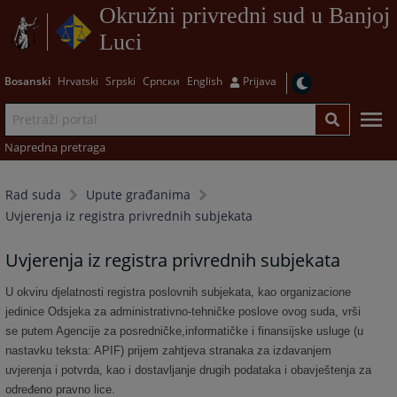
Okružni privredni sud u Banjoj
Luci
Bosanski
Hrvatski
Srpski
Српски
English
Prijava
Napredna pretraga
Rad suda
Upute građanima
Uvjerenja iz registra privrednih subjekata
Uvjerenja iz registra privrednih subjekata
U okviru djelatnosti registra poslovnih subjekata, kao organizacione
jedinice Odsjeka za administrativno-tehničke poslove ovog suda, vrši
se putem Agencije za posredničke,informatičke i finansijske usluge (u
nastavku teksta: APIF) prijem zahtjeva stranaka za izdavanjem
uvjerenja i potvrda, kao i dostavljanje drugih podataka i obavještenja za
određeno pravno lice.