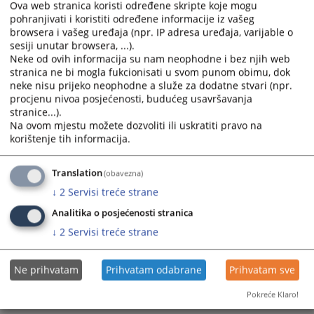
Ova web stranica koristi određene skripte koje mogu
pohranjivati i koristiti određene informacije iz vašeg
browsera i vašeg uređaja (npr. IP adresa uređaja, varijable o
sesiji unutar browsera, ...).
Neke od ovih informacija su nam neophodne i bez njih web
stranica ne bi mogla fukcionisati u svom punom obimu, dok
neke nisu prijeko neophodne a služe za dodatne stvari (npr.
procjenu nivoa posjećenosti, budućeg usavršavanja
stranice...).
Na ovom mjestu možete dozvoliti ili uskratiti pravo na
korištenje tih informacija.
Translation
(obavezna)
↓
2
Servisi treće strane
Analitika o posjećenosti stranica
↓
2
Servisi treće strane
Ne prihvatam
Prihvatam odabrane
Prihvatam sve
Pokreće Klaro!