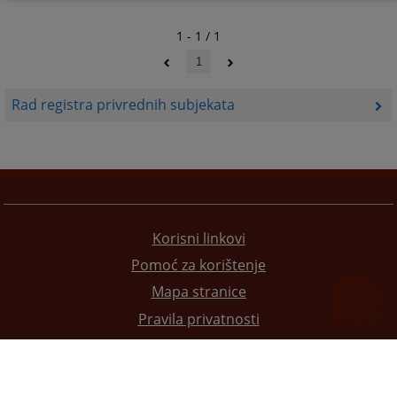
1 - 1 / 1
1
Rad registra privrednih subjekata
Korisni linkovi
Pomoć za korištenje
Mapa stranice
Pravila privatnosti