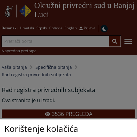
Okružni privredni sud u Banjoj
Luci
Bosanski
Hrvatski
Srpski
Српски
English
Prijava
Napredna pretraga
Vaša pitanja
Specifična pitanja
Rad registra privrednih subjekata
Rad registra privrednih subjekata
Ova stranica je u izradi.
3536
PREGLEDA
Korištenje kolačića