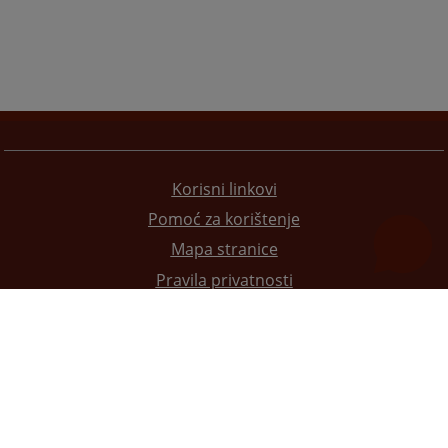
Korisni linkovi
Pomoć za korištenje
Mapa stranice
Pravila privatnosti
Redizajn web stranice je finansirala Evropska unija. Za njen sadržaj isključivo je odgovorno
Visoko sudsko i tužilačko vijeće BiH i ona ne odražava nužno stavove Evropske unije.