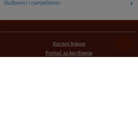
Službenici i namještenici
Korisni linkovi
Pomoć za korištenje
Mapa stranice
Pravila privatnosti
Redizajn web stranice je finansirala Evropska unija. Za njen sadržaj isključivo je odgovorno
Visoko sudsko i tužilačko vijeće BiH i ona ne odražava nužno stavove Evropske unije.