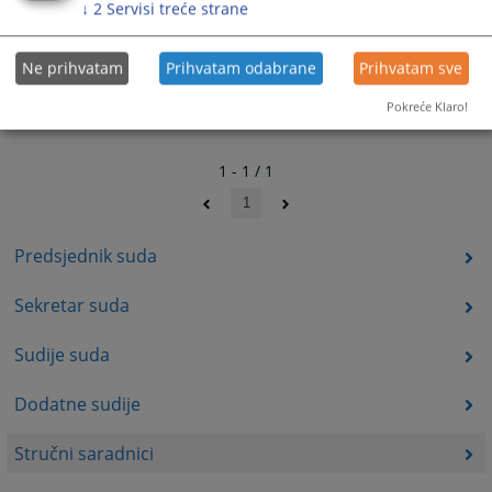
↓
2
Servisi treće strane
Ne prihvatam
Prihvatam odabrane
Prihvatam sve
Pokreće Klaro!
1 - 1 / 1
1
Predsjednik suda
Sekretar suda
Sudije suda
Dodatne sudije
Stručni saradnici