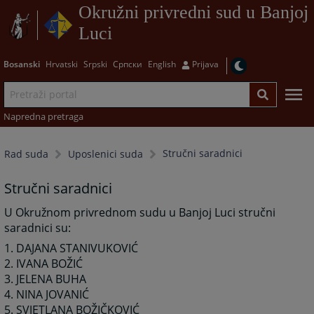
Okružni privredni sud u Banjoj
Luci
Bosanski
Hrvatski
Srpski
Српски
English
Prijava
Napredna pretraga
Stručni saradnici
Rad suda
Uposlenici suda
Stručni saradnici
U Okružnom privrednom sudu u Banjoj Luci stručni
saradnici su:
1. DAJANA STANIVUKOVIĆ
2. IVANA BOŽIĆ
3. JELENA BUHA
4.
NINA JOVANIĆ
5. SVJETLANA BOŽIČKOVIĆ