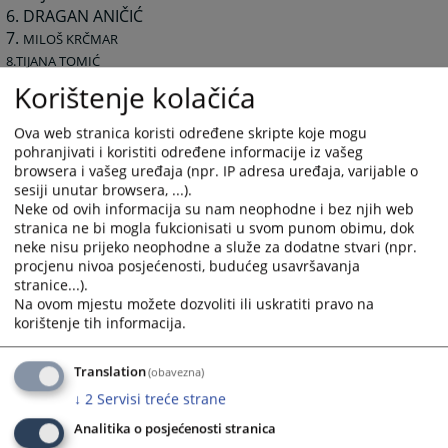
6. DRAGAN ANIČIĆ
7.
MILOŠ KRČMAR
8.TIJANA TOMIĆ
9.KRISTINA ĐURIĆ
Korištenje kolačića
Ova web stranica koristi određene skripte koje mogu
4650
PREGLEDA
pohranjivati i koristiti određene informacije iz vašeg
browsera i vašeg uređaja (npr. IP adresa uređaja, varijable o
sesiji unutar browsera, ...).
Neke od ovih informacija su nam neophodne i bez njih web
stranica ne bi mogla fukcionisati u svom punom obimu, dok
neke nisu prijeko neophodne a služe za dodatne stvari (npr.
procjenu nivoa posjećenosti, budućeg usavršavanja
stranice...).
Na ovom mjestu možete dozvoliti ili uskratiti pravo na
korištenje tih informacija.
Translation
(obavezna)
↓
2
Servisi treće strane
Analitika o posjećenosti stranica