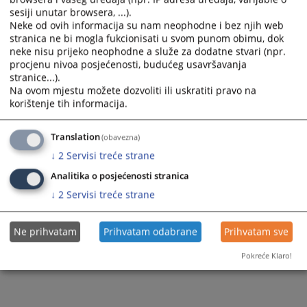
sesiji unutar browsera, ...).
Neke od ovih informacija su nam neophodne i bez njih web
stranica ne bi mogla fukcionisati u svom punom obimu, dok
neke nisu prijeko neophodne a služe za dodatne stvari (npr.
procjenu nivoa posjećenosti, budućeg usavršavanja
stranice...).
Na ovom mjestu možete dozvoliti ili uskratiti pravo na
korištenje tih informacija.
Translation
(obavezna)
↓
2
Servisi treće strane
Analitika o posjećenosti stranica
↓
2
Servisi treće strane
Ne prihvatam
Prihvatam odabrane
Prihvatam sve
Pokreće Klaro!