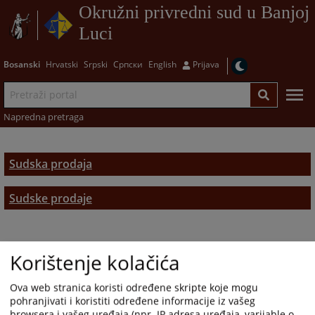
Okružni privredni sud u Banjoj
Luci
Bosanski
Hrvatski
Srpski
Српски
English
Prijava
Napredna pretraga
Sudska prodaja
Sudske prodaje
Korištenje kolačića
Ova web stranica koristi određene skripte koje mogu
pohranjivati i koristiti određene informacije iz vašeg
browsera i vašeg uređaja (npr. IP adresa uređaja, varijable o