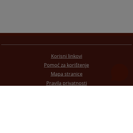
Korisni linkovi
Pomoć za korištenje
Mapa stranice
Pravila privatnosti
Redizajn web stranice je finansirala Evropska unija. Za njen sadržaj isključivo je odgovorno
Visoko sudsko i tužilačko vijeće BiH i ona ne odražava nužno stavove Evropske unije.