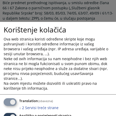
Biće predmet prethodnog ispitivanja, u smislu odredbe člana
66 i 67 Zakona o parničnom postupku („Službeni glasnik
Republike Srpske“ broj: 58/03, 85/03, 74/05, 63/07, 49/09 i 61/13-
u daljem tekstu: ZPP), o čemu će, u slučaju postojanja
nedostataka, sud sačiniti rješenje i isto dostaviti tužiocu.
Korištenje kolačića
Ukoliko je tužba uredna, najkasnije u roku od 30 dana,
dostaviće se tuženom na odgovor, uz pouku šta treba da sadrži
odgovor na tužbu i posljedicama nedostavljanja odgovora u
Ova web stranica koristi određene skripte koje mogu
pohranjivati i koristiti određene informacije iz vašeg
ostavljenom roku.
browsera i vašeg uređaja (npr. IP adresa uređaja, varijable o
Tuženi je dužan da dostavi odgovor na tužbu u roku od 15
sesiji unutar browsera, ...).
dana, u kojem će istaći procesne prigovore, izjasniti se da li
Neke od ovih informacija su nam neophodne i bez njih web
priznaje ili osporava tužbeni zahtjev, razloge zbog kojih se isti
stranica ne bi mogla fukcionisati u svom punom obimu, dok
osporava, činjenice na kojima zasniva svoje navode, dokaze
neke nisu prijeko neophodne a služe za dodatne stvari (npr.
kojima se utvrđuju te činjenice, kao i sve druge podatke koje
procjenu nivoa posjećenosti, budućeg usavršavanja
mora imati svaki podnesak. Ukoliko tuženi ne dostavi odgovor
stranice...).
na tužbu, sud može postupiti u smislu odredbe člana 182
Na ovom mjestu možete dozvoliti ili uskratiti pravo na
Zakona o parničnom postupku i donijeti presudu zbog
korištenje tih informacija.
propuštanja.
Po prijemu odgovora na tužbu, sud će zakazati pripremno
Translation
(obavezna)
ročište
↓
2
Servisi treće strane
Analitika o posjećenosti stranica