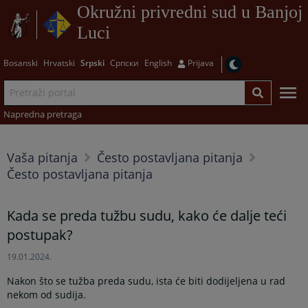
Okružni privredni sud u Banjoj
Luci
Bosanski
Hrvatski
Srpski
Српски
English
Prijava
Napredna pretraga
Vaša pitanja
Često postavljana pitanja
Često postavljana pitanja
Kada se preda tužbu sudu, kako će dalje teći
postupak?
19.01.2024.
Nakon što se tužba preda sudu, ista će biti dodijeljena u rad
nekom od sudija.