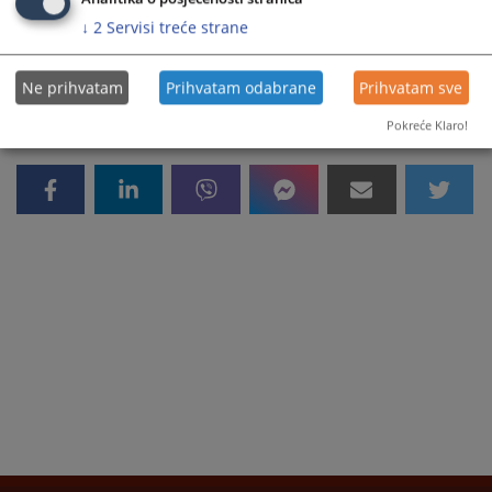
Prikazana vijest je na
:
Srpski jezik
↓
2
Servisi treće strane
693
PREGLEDA
Ne prihvatam
Prihvatam odabrane
Prihvatam sve
Pokreće Klaro!