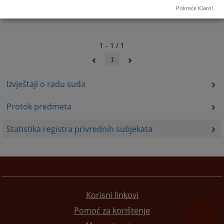
Pokreće Klaro!
1 - 1 / 1
1
Izvještaji o radu suda
Protok predmeta
Statistika registra privrednih subjekata
Korisni linkovi
Pomoć za korištenje