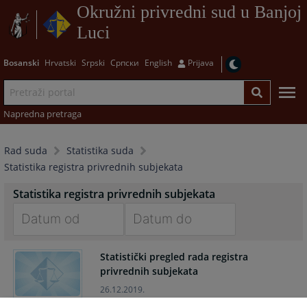
Okružni privredni sud u Banjoj
Luci
Bosanski
Hrvatski
Srpski
Српски
English
Prijava
Napredna pretraga
Rad suda
Statistika suda
Statistika registra privrednih subjekata
Statistika registra privrednih subjekata
Navigate
Navigate
Statistički pregled rada registra
forward
forward
privrednih subjekata
to
to
interact
interact
26.12.2019.
with
with