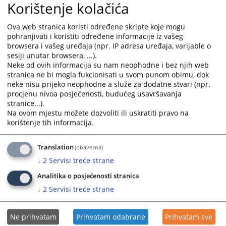
Korištenje kolačića
the
the
calendar
calendar
Ova web stranica koristi određene skripte koje mogu
and
and
pohranjivati i koristiti određene informacije iz vašeg
select
select
browsera i vašeg uređaja (npr. IP adresa uređaja, varijable o
a
a
sesiji unutar browsera, ...).
date.
date.
Neke od ovih informacija su nam neophodne i bez njih web
Press
Press
stranica ne bi mogla fukcionisati u svom punom obimu, dok
neke nisu prijeko neophodne a služe za dodatne stvari (npr.
the
the
procjenu nivoa posjećenosti, budućeg usavršavanja
question
question
stranice...).
mark
mark
Na ovom mjestu možete dozvoliti ili uskratiti pravo na
key
key
korištenje tih informacija.
to
to
get
get
Translation
(obavezna)
the
the
↓
2
Servisi treće strane
keyboard
keyboard
shortcuts
shortcuts
Analitika o posjećenosti stranica
for
for
↓
2
Servisi treće strane
changing
changing
dates.
dates.
Ne prihvatam
Prihvatam odabrane
Prihvatam sve