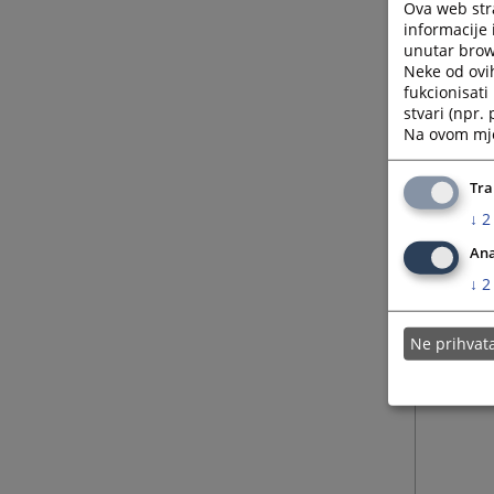
Ova web stra
informacije 
unutar brows
Neke od ovi
fukcionisat
stvari (npr.
Na ovom mjes
Tra
↓
2
Ana
↓
2
Ne prihva