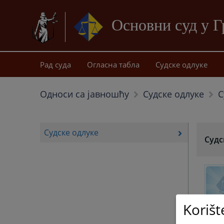
Основни суд у 
Рад суда
Огласна табла
Судске одлуке
С
Односи сa јавношћу
Судске одлуке
Судске одлуке
Судс
Korišt