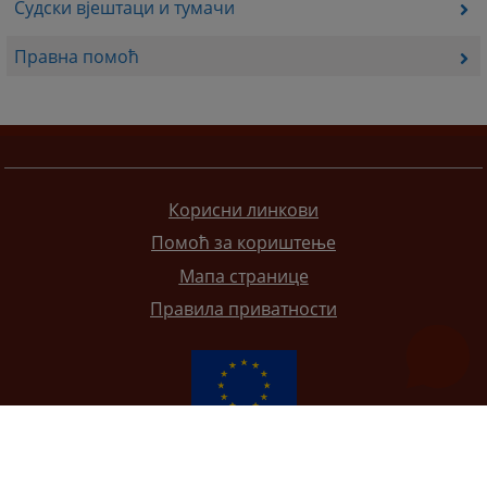
Судски вјештаци и тумачи
Правна помоћ
Корисни линкови
Помоћ за кориштење
Мапа странице
Правила приватности
Редизајн веб странице финансирала је Европска унија. Искључиво је одговоран за његов садржај
Високи судски и тужилачки савијет БиХ такођер не одражава нужно ставове Европске уније.