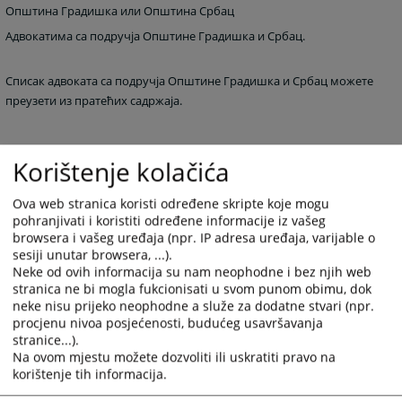
Општина Градишка или Општина Србац
Адвокатима са подручја Општине Градишка и Србац.
Списак адвоката са подручја Општине Градишка и Србац можете
преузети из пратећих садржаја.
Korištenje kolačića
1743
ПРЕГЛЕДА
Ova web stranica koristi određene skripte koje mogu
pohranjivati i koristiti određene informacije iz vašeg
browsera i vašeg uređaja (npr. IP adresa uređaja, varijable o
sesiji unutar browsera, ...).
Neke od ovih informacija su nam neophodne i bez njih web
stranica ne bi mogla fukcionisati u svom punom obimu, dok
neke nisu prijeko neophodne a služe za dodatne stvari (npr.
Пратећи документи
procjenu nivoa posjećenosti, budućeg usavršavanja
stranice...).
Списак адвоката са подручја Општине Градишка и
Na ovom mjestu možete dozvoliti ili uskratiti pravo na
Србац
korištenje tih informacija.
Списак адвоката - Република Српска