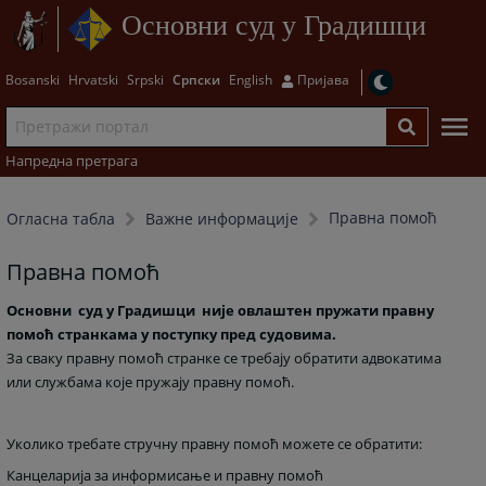
Основни суд у Градишци
Bosanski
Hrvatski
Srpski
Српски
English
Пријава
Напредна претрага
Правна помоћ
Огласна табла
Важне информације
Правна помоћ
Основни суд у Градишци није овлаштен пружати правну
помоћ странкама у поступку пред судовима.
За сваку правну помоћ странке се требају обратити адвокатима
или службама које пружају правну помоћ.
Уколико требате стручну правну помоћ можете се обратити:
Канцеларија за информисање и правну помоћ