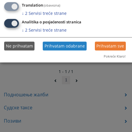
Translation
(obavezna)
↓
2
Servisi treće strane
Analitika o posjećenosti stranica
↓
2
Servisi treće strane
Ne prihvatam
Prihvatam odabrane
Prihvatam sve
Pokreće Klaro!
1 - 1 / 1
1
Подношење жалби
Судске таксе
Позиви