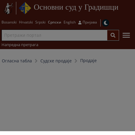
Основни суд у Градишци
Bosanski
Hrvatski
Srpski
Српски
English
Пријава
Напредна претрага
Продаје
Огласна табла
Судске продаје