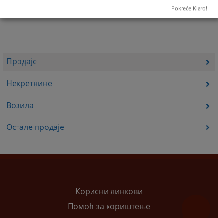
Pokreće Klaro!
Продаје
Некретнине
Возила
Остале продаје
Корисни линкови
Помоћ за кориштење