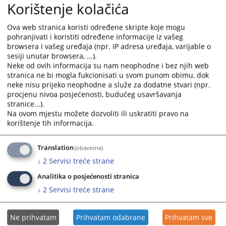
Korištenje kolačića
Ova web stranica koristi određene skripte koje mogu
pohranjivati i koristiti određene informacije iz vašeg
browsera i vašeg uređaja (npr. IP adresa uređaja, varijable o
sesiji unutar browsera, ...).
Neke od ovih informacija su nam neophodne i bez njih web
stranica ne bi mogla fukcionisati u svom punom obimu, dok
Trenutno nema vijesti
neke nisu prijeko neophodne a služe za dodatne stvari (npr.
procjenu nivoa posjećenosti, budućeg usavršavanja
stranice...).
Na ovom mjestu možete dozvoliti ili uskratiti pravo na
korištenje tih informacija.
Translation
(obavezna)
↓
2
Servisi treće strane
Analitika o posjećenosti stranica
↓
2
Servisi treće strane
Ne prihvatam
Prihvatam odabrane
Prihvatam sve