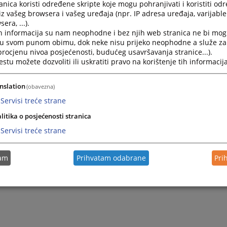
ом суду у Градишци, могу се лично предати у сандучић за п
nica koristi određene skripte koje mogu pohranjivati i koristiti od
iz vašeg browsera i vašeg uređaja (npr. IP adresa uređaja, varijable 
бе и сугестије који се налази у холу приземља зграде Осно
era, ...).
ци.
h informacija su nam neophodne i bez njih web stranica ne bi mog
i u svom punom obimu, dok neke nisu prijeko neophodne a služe z
 procjenu nivoa posjećenosti, budućeg usavršavanja stranice...).
авку на рад суда такође можете доставити поштом, на адрес
tu možete dozvoliti ili uskratiti pravo na korištenje tih informacija
nslation
(obavezna)
и суд у Градишци
анска 15
Servisi treće strane
Градишка
litika o posjećenosti stranica
ика Српска
Servisi treće strane
и Херцеговина
tam
Prihvatam odabrane
Pri