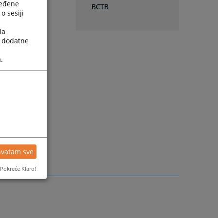
охвале,
ređene
ВСТВ
o sesiji
вног суда у
la
a dodatne
у:
.
hvatam sve
Pokreće Klaro!