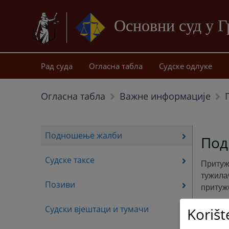
Основни суд у 
Рад суда
Огласна табла
Судске одлуке
Огласна табла
Важне информације
Подношење жалби
Под
Судске таксе
Притуж
тужилач
Позиви
притуж
Судски вјештаци и тумачи
Korišt
Остале 