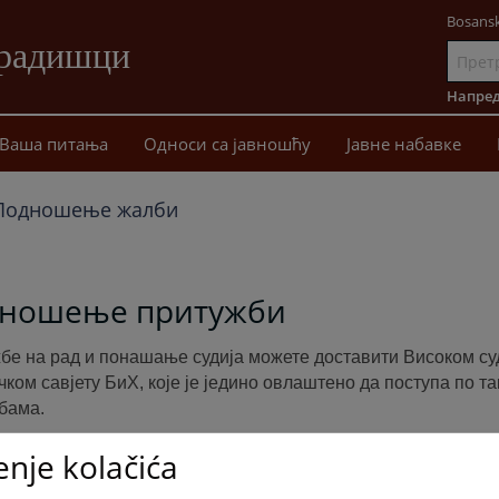
Bosansk
Градишци
Иди
на
Напред
садржај
Ваша питања
Односи сa јавношћу
Јавне набавке
Подношење жалби
ношење притужби
бе на рад и понашање судија можете доставити Високом су
ком савјету БиХ, које је једино овлаштено да поступа по т
бама.
enje kolačića
представке, притужбе и сугестије које се односе на рад суд