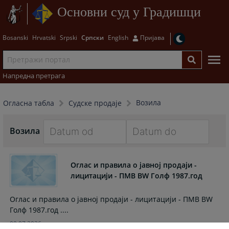
Основни суд у Градишци
Bosanski
Hrvatski
Srpski
Српски
English
Пријава
Напредна претрага
Возила
Огласна табла
Судске продаје
Возила
Navigate
Navigate
forward
forward
Оглас и правила о јавној продаји -
to
to
лицитацији - ПМВ ВW Голф 1987.год
interact
interact
with
with
Оглас и правила о јавној продаји - лицитацији - ПМВ ВW
the
the
Голф 1987.год ....
calendar
calendar
09.07.2026.
and
and