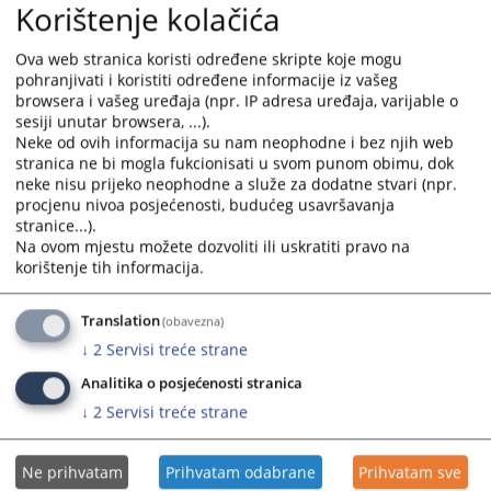
Korištenje kolačića
select
select
a
a
Одлука о продаји ПМВ ВW Голф путем
Ova web stranica koristi određene skripte koje mogu
date.
date.
јавног надметања
pohranjivati i koristiti određene informacije iz vašeg
Press
Press
browsera i vašeg uređaja (npr. IP adresa uređaja, varijable o
the
the
sesiji unutar browsera, ...).
Одлука о продаји ПМВ ВW Голф путем јавног надметања....
question
question
Neke od ovih informacija su nam neophodne i bez njih web
06.07.2026.
stranica ne bi mogla fukcionisati u svom punom obimu, dok
mark
mark
neke nisu prijeko neophodne a služe za dodatne stvari (npr.
key
key
procjenu nivoa posjećenosti, budućeg usavršavanja
to
to
stranice...).
get
get
Na ovom mjestu možete dozvoliti ili uskratiti pravo na
the
the
korištenje tih informacija.
keyboard
keyboard
shortcuts
shortcuts
Translation
(obavezna)
for
for
↓
2
Servisi treće strane
changing
changing
dates.
dates.
Analitika o posjećenosti stranica
↓
2
Servisi treće strane
Ne prihvatam
Prihvatam odabrane
Prihvatam sve