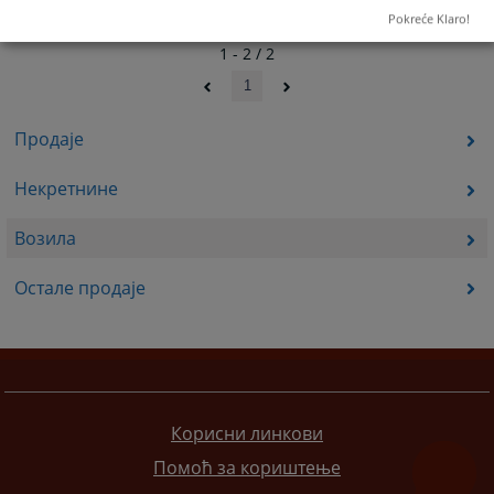
Pokreće Klaro!
1 - 2 / 2
1
Продаје
Некретнине
Возила
Остале продаје
Корисни линкови
Помоћ за кориштење