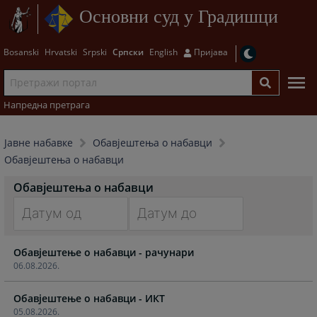
Основни суд у Градишци
Bosanski
Hrvatski
Srpski
Српски
English
Пријава
Напредна претрага
Јавне набавке
Обавјештења о набавци
Обавјештења о набавци
Обавјештења о набавци
Navigate
Navigate
Обавјештење о набавци - рачунари
forward
forward
06.08.2026.
to
to
interact
interact
Обавјештење о набавци - ИКТ
with
with
05.08.2026.
the
the