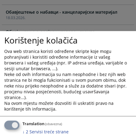
calendar
calendar
Обавјештење о набавци - канцеларијски материјал
and
and
18.03.2026.
select
select
a
a
Обавјештење о додјели уговора - гориво
date.
date.
Korištenje kolačića
25.02.2026.
Press
Press
the
the
Ova web stranica koristi određene skripte koje mogu
ОБАВЈЕШТЕЊЕ О НАБАВЦИ ГОРИВА
question
question
pohranjivati i koristiti određene informacije iz vašeg
12.01.2026.
mark
mark
browsera i vašeg uređaja (npr. IP adresa uređaja, varijable o
key
key
sesiji unutar browsera, ...).
Обавјештење о додјели уговора - ЦМС омоти и коверте
to
to
Neke od ovih informacija su nam neophodne i bez njih web
30.12.2025.
get
get
stranica ne bi mogla fukcionisati u svom punom obimu, dok
neke nisu prijeko neophodne a služe za dodatne stvari (npr.
the
the
procjenu nivoa posjećenosti, budućeg usavršavanja
Обавјештење о набавци - ЦМС омоти и коверте
keyboard
keyboard
stranice...).
17.11.2025.
shortcuts
shortcuts
Na ovom mjestu možete dozvoliti ili uskratiti pravo na
for
for
korištenje tih informacija.
Молба за доставу информативне понуде у сврху
changing
changing
испитивања тржишта - коверте и омоти за списе
dates.
dates.
10.11.2025.
Translation
(obavezna)
↓
2
Servisi treće strane