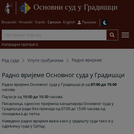
Основни суд у Градишци
Bosanski
Hrvatski
Srpski
Српски
English
Пријава
Напредна претрага
Радно вријеме
Рад суда
Упуте грађанима
Радно вријеме Основног суда у Градишци
Радно вријеме Основног суда у Градишци је од
07:00 до 15:00
часова.
Пауза је од
10:00 до 10:30
часова.
Писарница, односно пријемна канцеларија Основног суда у
Градишци ради без прекида од 07:00 до 15:00 часова од
понедељка до петка.
Наведено радно вријеме важи како у сједишту суда тако и у
одјељењу суда у Српцу.