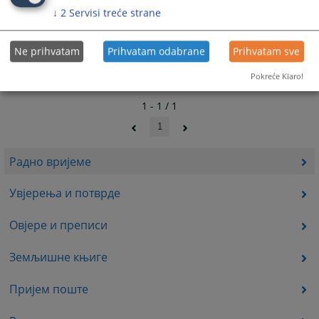
↓
2
Servisi treće strane
Ne prihvatam
Prihvatam odabrane
Prihvatam sve
Pokreće Klaro!
1 - 1 / 1
1
Радно вријеме
Увјерења и потврде
Овјере и преписи
Земљишне књиге
Пријем поште