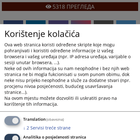
5318
ПРЕГЛЕДА
Korištenje kolačića
Ova web stranica koristi određene skripte koje mogu
pohranjivati i koristiti određene informacije iz vašeg
browsera i vašeg uređaja (npr. IP adresa uređaja, varijable o
sesiji unutar browsera, ...).
Neke od ovih informacija su nam neophodne i bez njih web
stranica ne bi mogla fukcionisati u svom punom obimu, dok
neke nisu prijeko neophodne a služe za dodatne stvari (npr.
procjenu nivoa posjećenosti, budućeg usavršavanja
stranice...).
Na ovom mjestu možete dozvoliti ili uskratiti pravo na
korištenje tih informacija.
Translation
(obavezna)
↓
2
Servisi treće strane
Analitika o posjećenosti stranica