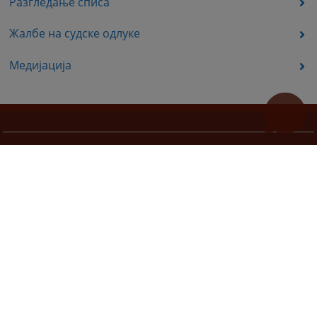
Разгледање списа
Жалбе на судске одлуке
Медијација
Корисни линкови
Помоћ за кориштење
Мапа странице
Правила приватности
Редизајн веб странице финансирала је Европска унија. Искључиво је одговоран за његов садржај
Високи судски и тужилачки савијет БиХ такођер не одражава нужно ставове Европске уније.