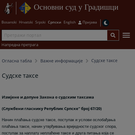
Основни суд у Градишци
Bosanski
Hrvatski
Srpski
Српски
English
Пријава
Напредна претрага
Судске таксе
Огласна табла
Важне информације
Судске таксе
Измјене и допуне Закона о судским таксама
(Службени гласнику Републик Српске“ број 67/20)
Начин плаћања судске таксе, поступак и услови ослобађања
плаћања таксе, начин утврђивања вриједности судског спора,
поступак за наплату неплаћене таксе и друга питања која се