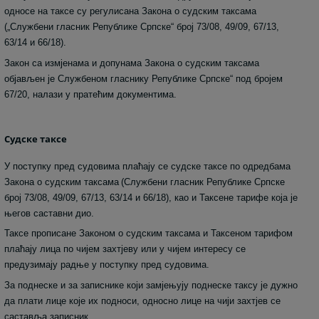
односе на таксе су регулисана Закона о судским таксама
(„Службени гласник Републике Српске“ број 73/08, 49/09, 67/13,
63/14 и 66/18).
Закон са измјенама и допунама Закона о судским таксама
објављен је Службеном гласнику Републике Српске“ под бројем
67/20, налази у пратећим документима.
Судске таксе
У поступку пред судовима плаћају се судске таксе по одредбама
Закона о судским таксама
(Службени гласник Републике Српске
број 73/08, 49/09, 67/13, 63/14 и 66/18), као и Таксене тарифе која је
његов саставни дио.
Таксе прописане Законом о судским таксама и Таксеном тарифом
плаћају лица по чијем захтјеву или у чијем интересу се
предузимају радње у поступку пред судовима.
За поднеске и за записнике који замјењују поднеске таксу је дужно
да плати лице које их подноси, односно лице на чији захтјев се
саставља записник.