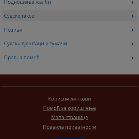
Подношење жалби
Судске таксе
Позиви
Судски вјештаци и тумачи
Правна помоћ
Корисни линкови
Помоћ за кориштење
Мапа странице
Правила приватности