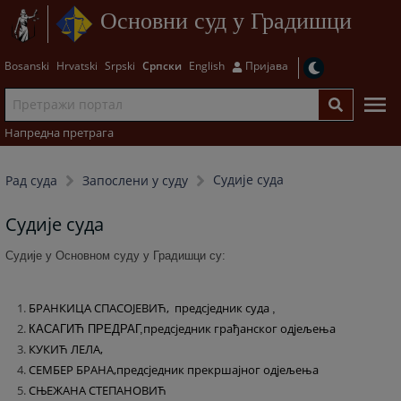
Основни суд у Градишци
Bosanski
Hrvatski
Srpski
Српски
English
Пријава
Напредна претрага
Судије суда
Рад суда
Запослени у суду
Судије суда
Судије у Основном суду у Градишци су:
БРАНКИЦА СПАСОЈЕВИЋ,
предсједник суда
,
предсједник грађанског одјељења
КАСАГИЋ ПРЕДРАГ,
КУКИЋ ЛЕЛА,
СЕМБЕР БРАНА,
предсједник прекршајног одјељења
СЊЕЖАНА СТЕПАНОВИЋ