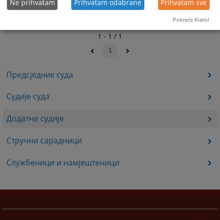
Ne prihvatam
Prihvatam odabrane
Prihvatam sve
Pokreće Klaro!
1 - 1 / 1
1
Предсједник суда
Судије суда
Додатне судије
Стручни сарадници
Службеници и намјештеници