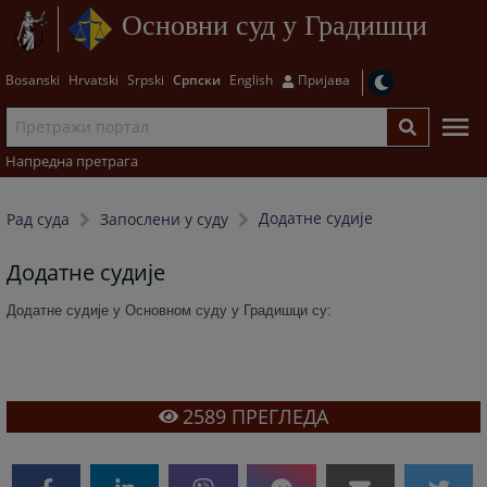
Основни суд у Градишци
Bosanski
Hrvatski
Srpski
Српски
English
Пријава
Напредна претрага
Додатне судије
Рад суда
Запослени у суду
Додатне судије
Додатне судије у Основном суду у Градишци су:
2589
ПРЕГЛЕДА