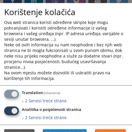
Korištenje kolačića
Ova web stranica koristi određene skripte koje mogu
pohranjivati i koristiti određene informacije iz vašeg
browsera i vašeg uređaja (npr. IP adresa uređaja, varijable o
sesiji unutar browsera, ...).
Neke od ovih informacija su nam neophodne i bez njih web
stranica ne bi mogla fukcionisati u svom punom obimu, dok
neke nisu prijeko neophodne a služe za dodatne stvari (npr.
procjenu nivoa posjećenosti, budućeg usavršavanja
stranice...).
Na ovom mjestu možete dozvoliti ili uskratiti pravo na
korištenje tih informacija.
Translation
(obavezna)
↓
2
Servisi treće strane
Analitika o posjećenosti stranica
↓
2
Servisi treće strane