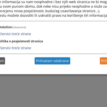
h informacija su nam neophodne i bez njih web stranica ne bi mog
i u svom punom obimu, dok neke nisu prijeko neophodne a služe z
 procjenu nivoa posjećenosti, budućeg usavršavanja stranice...).
tu možete dozvoliti ili uskratiti pravo na korištenje tih informacija
nslation
(obavezna)
Servisi treće strane
litika o posjećenosti stranica
Servisi treće strane
tam
Prihvatam odabrane
Pri