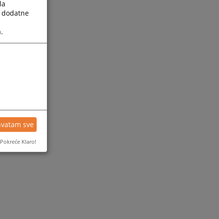
la
a dodatne
.
hvatam sve
Pokreće Klaro!