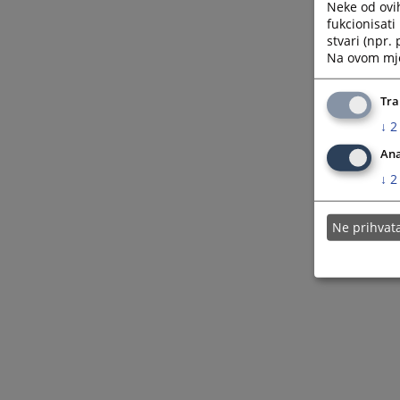
Neke od ovi
fukcionisat
stvari (npr.
Na ovom mjes
Tra
↓
2
Ana
↓
2
Ne prihva