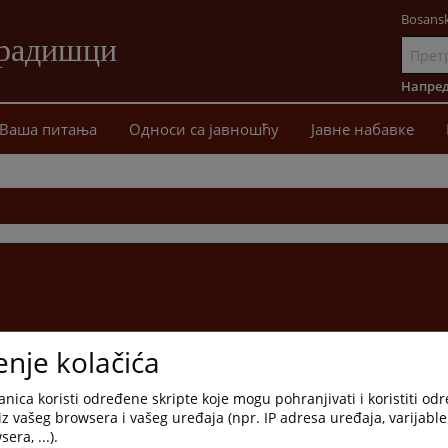
Bosansk
Градишци
Иди
на
Напред
садржај
Ваша питања
Односи сa јавношћу
Јавне набавке
enje kolačića
nica koristi određene skripte koje mogu pohranjivati i koristiti od
iz vašeg browsera i vašeg uređaja (npr. IP adresa uređaja, varijable 
era, ...).