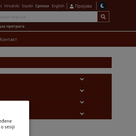
i
Hrvatski
Srpski
Српски
English
Пријава
на претрага
Контакт
ređene
o sesiji