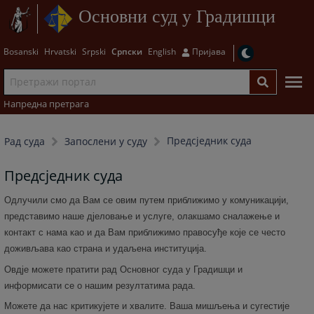
Основни суд у Градишци
Bosanski
Hrvatski
Srpski
Српски
English
Пријава
Напредна претрага
Предсједник суда
Рад суда
Запослени у суду
Предсједник суда
Одлучили смо да Вам се овим путем приближимо у комуникацији,
представимо наше дјеловање и услуге, олакшамо сналажење и
контакт с нама као и да Вам приближимо правосуђе које се често
доживљава као страна и удаљена институција.
Овдје можете пратити рад Основног суда у Градишци и
информисати се о нашим резултатима рада.
Можете да нас критикујете и хвалите. Ваша мишљења и сугестије