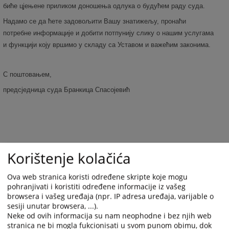
биће цјењене приликом доношења одлука о будућем раду суда.
Надамо се да ћете задовољити Вашу знатижељу, пронаћи
потребне информације и добити потпунију слику о нашим услугама
и функцији коју вршимо у складу са Уставом и важећим законима.
С поштовањем,
предсједница суда Бранкица Спасојевић
6195
ПРЕГЛЕДА
Korištenje kolačića
Ova web stranica koristi određene skripte koje mogu
pohranjivati i koristiti određene informacije iz vašeg
browsera i vašeg uređaja (npr. IP adresa uređaja, varijable o
sesiji unutar browsera, ...).
Neke od ovih informacija su nam neophodne i bez njih web
stranica ne bi mogla fukcionisati u svom punom obimu, dok