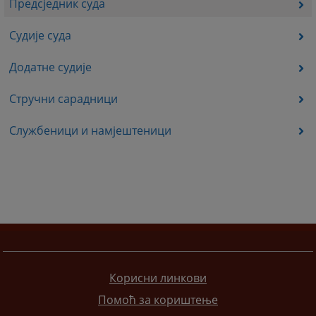
Предсједник суда
Судије суда
Додатне судије
Стручни сарадници
Службеници и намјештеници
Корисни линкови
Помоћ за кориштење