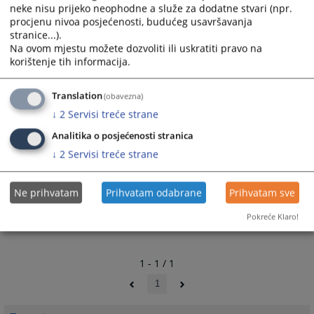
neke nisu prijeko neophodne a služe za dodatne stvari (npr.
procjenu nivoa posjećenosti, budućeg usavršavanja
stranice...).
Na ovom mjestu možete dozvoliti ili uskratiti pravo na
korištenje tih informacija.
Translation
(obavezna)
↓
2
Servisi treće strane
Analitika o posjećenosti stranica
↓
2
Servisi treće strane
Ne prihvatam
Prihvatam odabrane
Prihvatam sve
Pokreće Klaro!
1 - 1 / 1
1