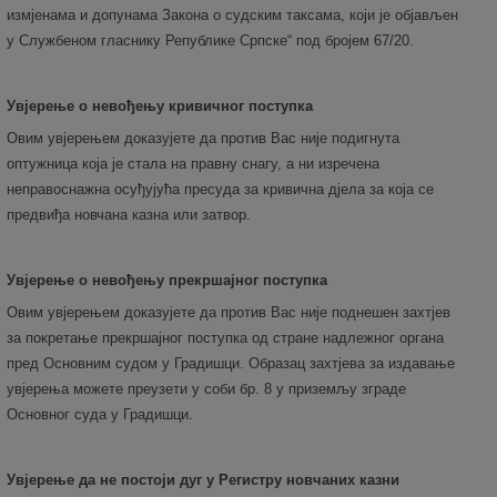
измјенама и допунама Закона о судским таксама, који је објављен
у Службеном гласнику Републике Српске“ под бројем 67/20.
Увјерење о невођењу кривичног поступка
Овим увјерењем доказујете да против Вас није подигнута
оптужница која је стала на правну снагу, а ни изречена
неправоснажна осуђујућа пресуда за кривична дјела за која се
предвиђа новчана казна или затвор.
Увјерење о невођењу прекршајног поступка
Овим увјерењем доказујете да против Вас није поднешен захтјев
за покретање прекршајног поступка од стране надлежног органа
пред Основним судом у Градишци. Образац захтјева за издавање
увјерења можете преузети у соби бр. 8 у приземљу зграде
Основног суда у Градишци.
Увјерење да не постоји дуг у Регистру новчаних казни