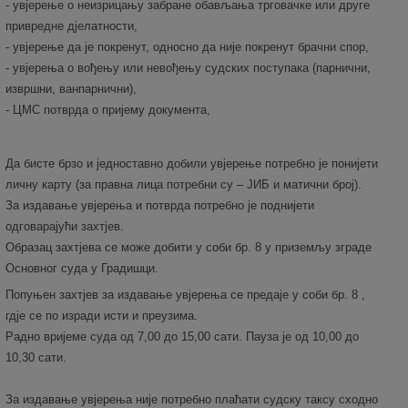
- увјерење о неизрицању забране обављања трговачке или друге
привредне дјелатности,
- увјерење да је покренут, односно да није покренут брачни спор,
- увјерења о вођењу или невођењу судских поступака (парнични,
извршни, ванпарнични),
- ЦМС потврда о пријему документа,
Да бисте брзо и једноставно добили увјерење потребно је понијети
личну карту (за правна лица потребни су – ЈИБ и матични број).
За издавање увјерења и потврда потребно је поднијети
одговарајући захтјев.
Образац захтјева се може добити у соби бр. 8 у приземљу зграде
Основног суда у Градишци.
Попуњен захтјев за издавање увјерења се предаје у соби бр. 8 ,
гдје се по изради исти и преузима.
Радно вријеме суда од 7,00 до 15,00 сати. Пауза је од 10,00 до
10,30 сати.
За издавање увјерења није потребно плаћати судску таксу сходно