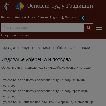
Основни суд у Градишци
Bosanski
Hrvatski
Srpski
Српски
English
Пријава
Напредна претрага
Увјерења и потврде
Рад суда
Упуте грађанима
Издавање увјерења и потврда
Основни суд у Градишци издаје сљедећа увјерења и потврде:
- увјерење да се против одређеног лица не води кривични
поступак,
- увјерење да се против одређеног лица не води прекршајни
поступак,
- увјерења из Регистра новчаних казни и прекршајне евиденције,