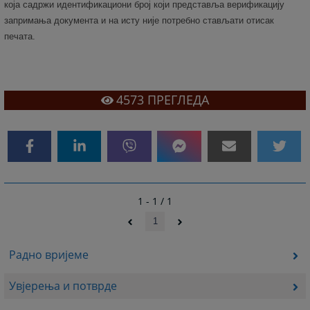
која садржи идентификациони број који представља верификацију
запримања документа и на исту није потребно стављати отисак
печата.
4573
ПРЕГЛЕДА
1 - 1 / 1
1
Радно вријеме
Увјерења и потврде