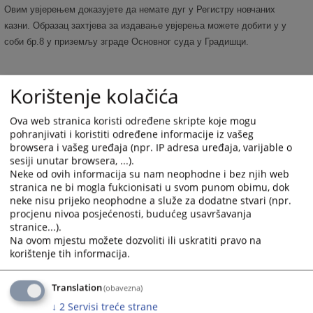
Овим увјерењем доказујете да немате дуг у Регистру новчаних
казни. Образац захтјева за издавање увјерења можете добити у у
соби бр.8 у приземљу зграде Основног суда у Градишци.
Увјерење о забрани обављања дјелатности
Korištenje kolačića
Овим увјерењем доказујете да против Вас није изречена заштитна
Ova web stranica koristi određene skripte koje mogu
мјера забране обављања одређене дјелатности. Образац захтјева
pohranjivati i koristiti određene informacije iz vašeg
за издавање увјерења можете добити у соби бр. 8 у приземљу
browsera i vašeg uređaja (npr. IP adresa uređaja, varijable o
зграде Основог суда у Градишци.
sesiji unutar browsera, ...).
Neke od ovih informacija su nam neophodne i bez njih web
stranica ne bi mogla fukcionisati u svom punom obimu, dok
Увјерење о невођењу стамбеног спора
neke nisu prijeko neophodne a služe za dodatne stvari (npr.
Овим увјерењем доказујете да нисте странка у стамбеном
procjenu nivoa posjećenosti, budućeg usavršavanja
спору над станом у државној, раније друштвеној својини, а ради
stranice...).
Na ovom mjestu možete dozvoliti ili uskratiti pravo na
откупа истог. Образац Захтјева за издавање увјерења можете
korištenje tih informacija.
преузети у соби бр. 8 у приземљу зграде Основног суда у
Градишци.
Translation
(obavezna)
↓
2
Servisi treće strane