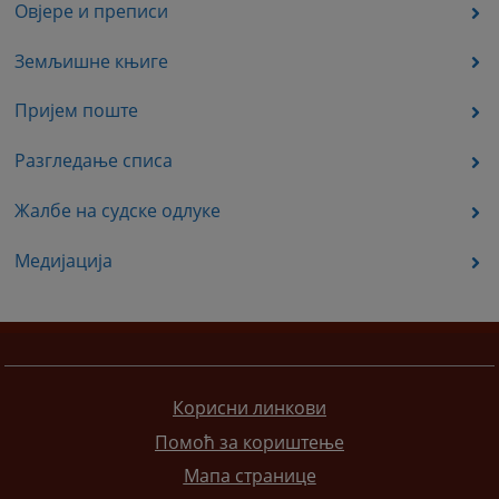
Овјере и преписи
Земљишне књиге
Пријем поште
Разгледање списа
Жалбе на судске одлуке
Медијација
Корисни линкови
Помоћ за кориштење
Мапа странице