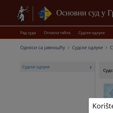
Основни суд у 
Рад суда
Огласна табла
Судске одлуке
С
Односи сa јавношћу
Судске одлуке
Судске одлуке
Судс
Korišt