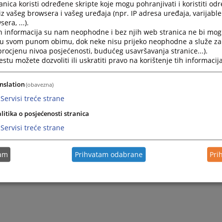
nica koristi određene skripte koje mogu pohranjivati i koristiti od
Објављивање судских одлука 2024. година
iz vašeg browsera i vašeg uređaja (npr. IP adresa uređaja, varijable 
era, ...).
ОДЛУКЕ ...
h informacija su nam neophodne i bez njih web stranica ne bi mog
30.12.2024.
i u svom punom obimu, dok neke nisu prijeko neophodne a služe z
 procjenu nivoa posjećenosti, budućeg usavršavanja stranice...).
tu možete dozvoliti ili uskratiti pravo na korištenje tih informacija
Објављивање судских одлука 2023. година
Објављивање одлука Основног суда у Градишци...
nslation
(obavezna)
04.12.2023.
Servisi treće strane
litika o posjećenosti stranica
Servisi treće strane
tam
Prihvatam odabrane
Pri