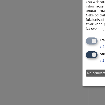
Ova web stra
informacije 
unutar brows
Neke od ovi
fukcionisat
stvari (npr.
Na ovom mjes
Tra
↓
2
Ana
↓
2
Ne prihva