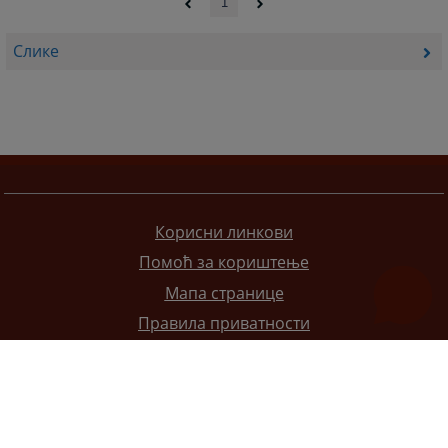
1
Слике
Корисни линкови
Помоћ за кориштење
Мапа странице
Правила приватности
Редизајн веб странице финансирала је Европска унија. Искључиво је одговоран за његов садржај
Високи судски и тужилачки савијет БиХ такођер не одражава нужно ставове Европске уније.