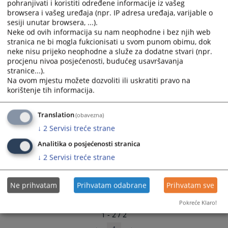
pohranjivati i koristiti određene informacije iz vašeg
select
select
browsera i vašeg uređaja (npr. IP adresa uređaja, varijable o
a
a
sesiji unutar browsera, ...).
date.
date.
Neke od ovih informacija su nam neophodne i bez njih web
stranica ne bi mogla fukcionisati u svom punom obimu, dok
Press
Press
neke nisu prijeko neophodne a služe za dodatne stvari (npr.
the
the
procjenu nivoa posjećenosti, budućeg usavršavanja
question
question
stranice...).
mark
mark
Na ovom mjestu možete dozvoliti ili uskratiti pravo na
key
key
korištenje tih informacija.
to
to
get
get
Translation
(obavezna)
the
the
↓
2
Servisi treće strane
keyboard
keyboard
shortcuts
shortcuts
Analitika o posjećenosti stranica
for
for
↓
2
Servisi treće strane
changing
changing
dates.
dates.
Ne prihvatam
Prihvatam odabrane
Prihvatam sve
Pokreće Klaro!
1 - 2 / 2