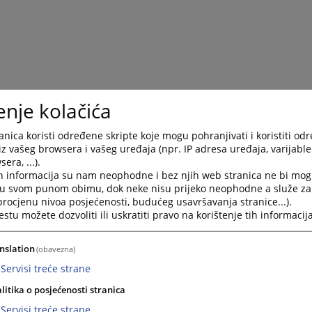
enje kolačića
nica koristi određene skripte koje mogu pohranjivati i koristiti od
iz vašeg browsera i vašeg uređaja (npr. IP adresa uređaja, varijable 
era, ...).
h informacija su nam neophodne i bez njih web stranica ne bi mog
i u svom punom obimu, dok neke nisu prijeko neophodne a služe z
 procjenu nivoa posjećenosti, budućeg usavršavanja stranice...).
tu možete dozvoliti ili uskratiti pravo na korištenje tih informacija
nslation
(obavezna)
Servisi treće strane
litika o posjećenosti stranica
Servisi treće strane