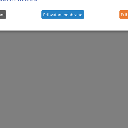
tam
Prihvatam odabrane
Pri