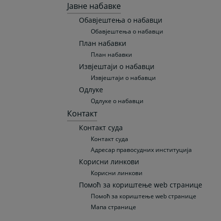
Јавне набавке
Обавјештења о набавци
Обавјештења о набавци
План набавки
План набавки
Извјештаји о набавци
Извјештаји о набавци
Одлуке
Одлуке о набавци
Контакт
Контакт суда
Контакт суда
Адресар правосудних институција
Корисни линкови
Корисни линкови
Помоћ за кориштење web странице
Помоћ за кориштење web странице
Мапа странице