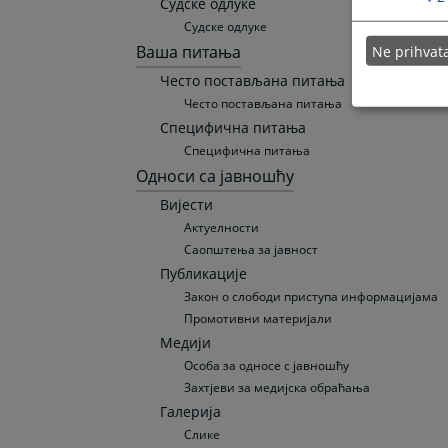
Судске одлуке
Судске одлуке
Ваша питања
Ne prihva
Често постављана питања
Често постављана питања
Специфична питања
Специфична питања
Односи сa јавношћу
Вијести
Актуелности
Саопштења за јавност
Публикације
Закон о слободи приступа информацијама
Промотивни материјали
Медији
Особа за односе с јавношћу
Захтјеви за медијска обраћања
Галерија
Слике