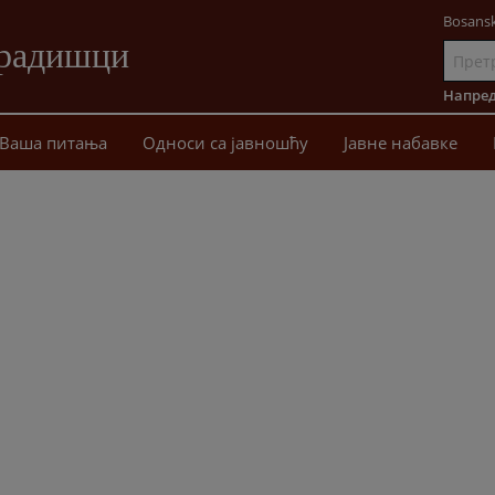
Bosansk
Градишци
Иди
на
Напред
садржај
Ваша питања
Односи сa јавношћу
Јавне набавке