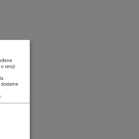
ređene
o sesiji
la
a dodatne
.