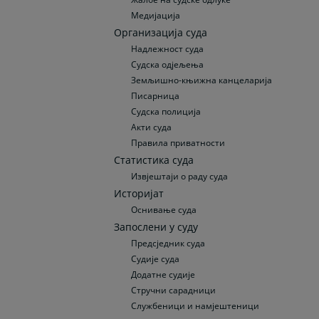
Медијација
Организација суда
Надлежност суда
Судска одјељења
Земљишно-књижна канцеларија
Писарница
Судска полиција
Акти суда
Правила приватности
Статистика суда
Извјештаји о раду суда
Историјат
Оснивање суда
Запослени у суду
Предсједник суда
Судије суда
Додатне судије
Стручни сарадници
Службеници и намјештеници