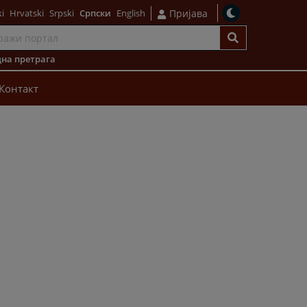
i
Hrvatski
Srpski
Српски
English
Пријава
на претрага
Контакт