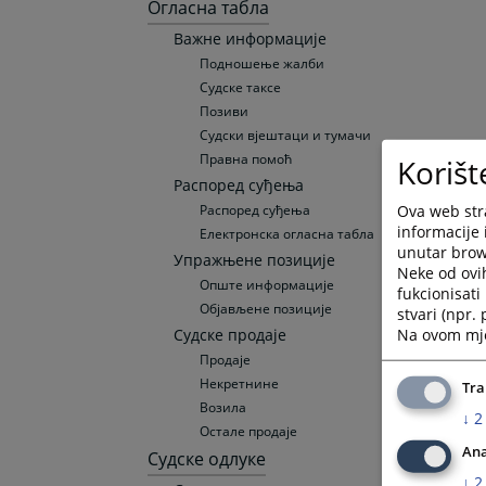
Огласна табла
Важне информације
Подношење жалби
Судске таксе
Позиви
Судски вјештаци и тумачи
Правна помоћ
Korišt
Распоред суђења
Ova web stra
Распоред суђења
informacije 
Електронска огласна табла
unutar brows
Упражњене позиције
Neke od ovi
Опште информације
fukcionisat
Објављене позиције
stvari (npr.
Na ovom mjes
Судске продаје
Продаје
Некретнине
Tra
Возила
↓
2
Остале продаје
Ana
Судске одлуке
↓
2