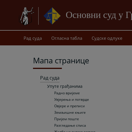
Основни суд у 
Рад суда
Огласна табла
Судске одлуке
Мапа странице
Рад суда
Упуте грађанима
Радно вријеме
Увјерења и потврде
Овјере и преписи
Земљишне књиге
Пријем поште
Разгледање списа
Жалбе на судске одлуке