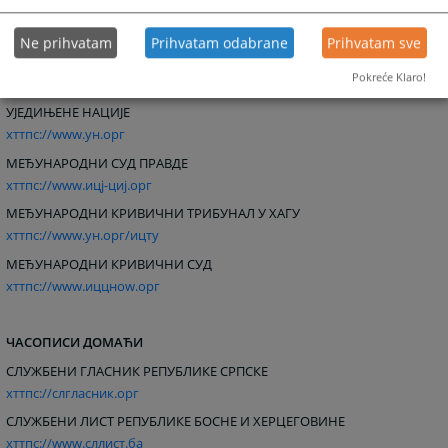
ЕВРОПСКИ СУД ЗА ЉУДСКА ПРАВА
хттпс://www.ецхр.цое.инт
Ne prihvatam
Prihvatam odabrane
Prihvatam sve
Pokreće Klaro!
МЕЂУНАРОДНЕ ОРГАНИЗАЦИЈЕ И СУДОВИ
УЈЕДИЊЕНЕ НАЦИЈЕ
хттпс://www.ун.орг
МЕЂУНАРОДНИ СУД ПРАВДЕ
хттпс://www.ицј-циј.орг
МЕЂУНАРОДНИ КРИВИЧНИ ТРИБУНАЛ У ХАГУ
хттпс://www.ун.орг/ицтy
МЕЂУНАРОДНИ КРИВИЧНИ СУД
хттпс://www.иццноw.орг
ЧАСОПИСИ ДОМАЋИ
СЛУЖБЕНИ ГЛАСНИК РЕПУБЛИКЕ СРПСКЕ
хттпс://слгласник.орг
СЛУЖБЕНИ ЛИСТ РЕПУБЛИКЕ БОСНЕ И ХЕРЦЕГОВИНЕ
хттпс://www.сллист.ба