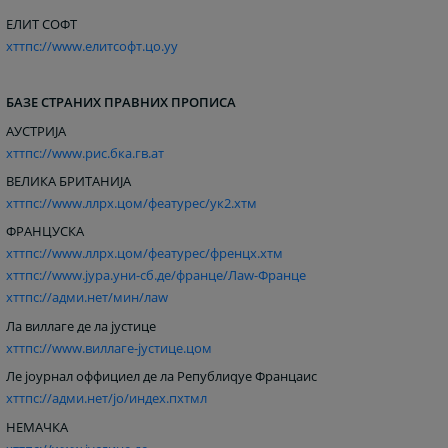
ЕЛИТ СОФТ
хттпс://www.елитсофт.цо.yу
БАЗЕ СТРАНИХ ПРАВНИХ ПРОПИСА
АУСТРИЈА
хттпс://www.рис.бка.гв.ат
ВЕЛИКА БРИТАНИЈА
хттпс://www.ллрx.цом/феатурес/ук2.хтм
ФРАНЦУСКА
хттпс://www.ллрx.цом/феатурес/френцх.хтм
хттпс://www.јура.уни-сб.де/франце/Лаw-Франце
хттпс://адми.нет/мин/лаw
Ла виллаге де ла јустице
хттпс://www.виллаге-јустице.цом
Ле јоурнал оффициел де ла Републиqуе Францаис
хттпс://адми.нет/јо/индеx.пхтмл
НЕМАЧКА