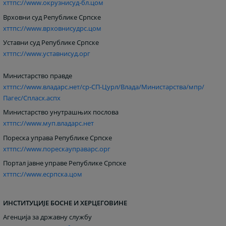
хттпс://www.окрузнисуд-бл.цом
Врховни суд Републике Српске
хттпс://www.врховнисудрс.цом
Уставни суд Републике Српске
хттпс://www.уставнисуд.орг
Министарство правде
хттпс://www.владарс.нет/ср-СП-Цyрл/Влада/Министарства/мпр/
Пагес/Спласх.аспx
Министарство унутрашњих послова
хттпс://www.муп.владарс.нет
Пореска управа Републике Српске
хттпс://www.порескауправарс.орг
Портал јавне управе Републике Српске
хттпс://www.есрпска.цом
ИНСТИТУЦИЈЕ БОСНЕ И ХЕРЦЕГОВИНЕ
Агенција за државну службу