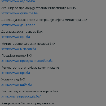
хттпс://www.адс.гов.ба
Агенција за промоцију страних инвестиција ФИПА
хттпс://www.фипа.гов.ба
Дирекција за Европске интеграције Вијећа министара БиХ
хттпс://www.деи.гов.ба
Дом за људска права за БиХ
хттпс://www.хрц.ба
Министарство вањских послова БиХ
хттпс://www.мвп.гов.ба
Предсједништво БиХ
хттпс://www.предсједниствобих.ба
Регулаторна агенција за комуникације
хттпс://www.цра.ба
Уставни суд БиХ
хттпс://www.ццбх.ба
Високо судско и тужилачко вијеће БиХ
хттпс://вств.правосудје.ба/
Канцеларија Високог представника