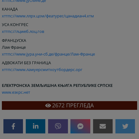
хттпс://www.јуслине.де
КАНАДА
хттпс://www.ллрx.цом/феатурес/цанадиан4.хтм
УСА
КОНГРЕС
хттпс://лцwеб.лоц.гов
ФРАНЦУСКА
Лаw
Франце
хттпс://www.јура.уни-сб.де/франце/Лаw-Франце
АДВОКАТИ БЕЗ ГРАНИЦА
хттпс://www.лаwyерсwитхоутбордерс.орг
ЕЛЕКТРОНСКА ЗЕМЉИШНА КЊИГА РЕПУБЛИКЕ СРПСКЕ
www.езкрс.нет
2672
ПРЕГЛЕДА