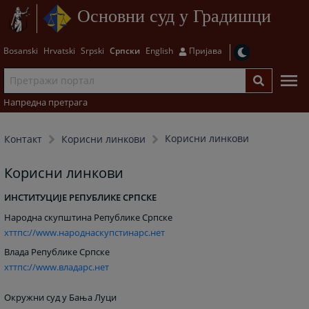
Основни суд у Градишци
Bosanski
Hrvatski
Srpski
Српски
English
Пријава
Напредна претрага
Корисни линкови
Контакт
Корисни линкови
Корисни линкови
ИНСТИТУЦИЈЕ РЕПУБЛИКЕ СРПСКЕ
Народна скупштина Републике Српске
хттпс://www.народнаскупстинарс.нет
Влада Републике Српске
хттпс://www.владарс.нет
Окружни суд у Бања Луци