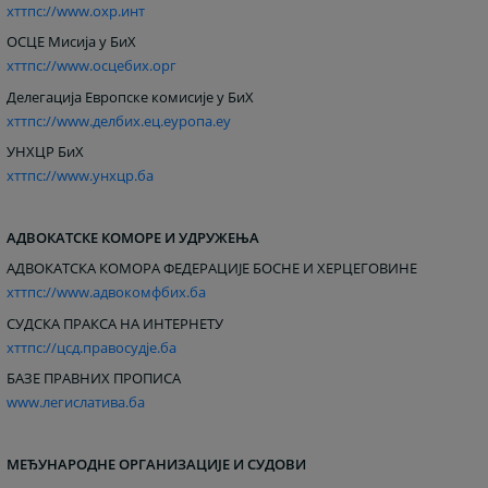
хттпс://www.охр.инт
ОСЦЕ Мисија у БиХ
хттпс://www.осцебих.орг
Делегација Европске комисије у БиХ
хттпс://www.делбих.ец.еуропа.еу
УНХЦР БиХ
хттпс://www.унхцр.ба
АДВОКАТСКЕ КОМОРЕ И УДРУЖЕЊА
АДВОКАТСКА КОМОРА ФЕДЕРАЦИЈЕ БОСНЕ И ХЕРЦЕГОВИНЕ
хттпс://www.адвокомфбих.ба
СУДСКА ПРАКСА НА ИНТЕРНЕТУ
хттпс://цсд.правосудје.ба
БАЗЕ ПРАВНИХ ПРОПИСА
www.легислатива.ба
МЕЂУНАРОДНЕ ОРГАНИЗАЦИЈЕ И СУДОВИ