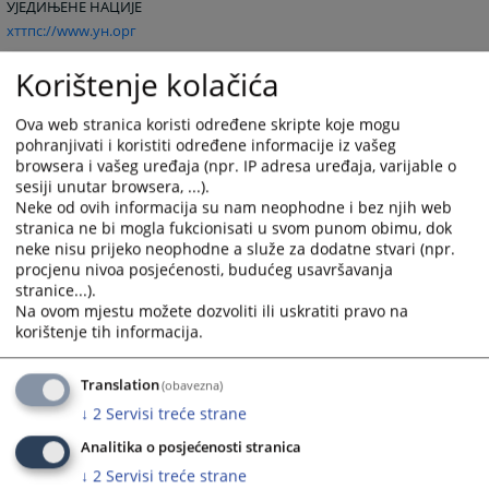
УЈЕДИЊЕНЕ НАЦИЈЕ
хттпс://www.ун.орг
МЕЂУНАРОДНИ СУД ПРАВДЕ
Korištenje kolačića
хттпс://www.ицј-циј.орг
МЕЂУНАРОДНИ КРИВИЧНИ ТРИБУНАЛ У ХАГУ
Ova web stranica koristi određene skripte koje mogu
хттпс://www.ун.орг/ицтy
pohranjivati i koristiti određene informacije iz vašeg
browsera i vašeg uređaja (npr. IP adresa uređaja, varijable o
МЕЂУНАРОДНИ КРИВИЧНИ СУД
sesiji unutar browsera, ...).
хттпс://www.иццноw.орг
Neke od ovih informacija su nam neophodne i bez njih web
stranica ne bi mogla fukcionisati u svom punom obimu, dok
neke nisu prijeko neophodne a služe za dodatne stvari (npr.
ЕВРОПСКО ПРАВО И ИНСТИТУЦИЈЕ
procjenu nivoa posjećenosti, budućeg usavršavanja
ЕВРОПСКА УНИЈА
stranice...).
хттпс://еуропа.еу.инт
Na ovom mjestu možete dozvoliti ili uskratiti pravo na
korištenje tih informacija.
ЕВРОПСКИ СУД
хттпс://цуриа.еу.инт
Translation
(obavezna)
ЕВРОПСКИ ОМБУДСМАН
↓
2
Servisi treće strane
хттпс://www.омбудсман.еуропа.еу
САВЕТ ЕВРОПЕ У СТРАЗБУРУ
Analitika o posjećenosti stranica
хттпс://www.цое.инт
↓
2
Servisi treće strane