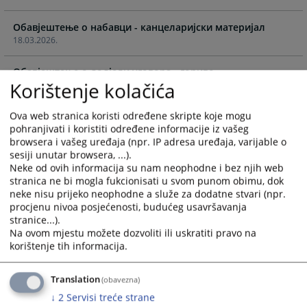
calendar
calendar
Обавјештење о набавци - канцеларијски материјал
and
and
18.03.2026.
select
select
a
a
Обавјештење о додјели уговора - гориво
date.
date.
Korištenje kolačića
25.02.2026.
Press
Press
the
the
Ova web stranica koristi određene skripte koje mogu
ОБАВЈЕШТЕЊЕ О НАБАВЦИ ГОРИВА
question
question
pohranjivati i koristiti određene informacije iz vašeg
12.01.2026.
mark
mark
browsera i vašeg uređaja (npr. IP adresa uređaja, varijable o
key
key
sesiji unutar browsera, ...).
Обавјештење о додјели уговора - ЦМС омоти и коверте
to
to
Neke od ovih informacija su nam neophodne i bez njih web
30.12.2025.
get
get
stranica ne bi mogla fukcionisati u svom punom obimu, dok
neke nisu prijeko neophodne a služe za dodatne stvari (npr.
the
the
procjenu nivoa posjećenosti, budućeg usavršavanja
Обавјештење о набавци - ЦМС омоти и коверте
keyboard
keyboard
stranice...).
17.11.2025.
shortcuts
shortcuts
Na ovom mjestu možete dozvoliti ili uskratiti pravo na
for
for
korištenje tih informacija.
Молба за доставу информативне понуде у сврху
changing
changing
испитивања тржишта - коверте и омоти за списе
dates.
dates.
10.11.2025.
Translation
(obavezna)
↓
2
Servisi treće strane