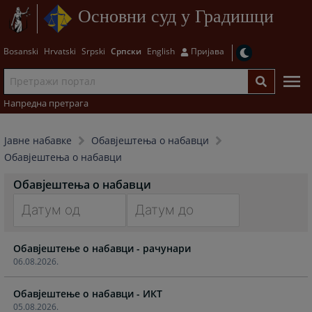
Основни суд у Градишци
Bosanski
Hrvatski
Srpski
Српски
English
Пријава
Напредна претрага
Јавне набавке
Обавјештења о набавци
Обавјештења о набавци
Обавјештења о набавци
Navigate
Navigate
Обавјештење о набавци - рачунари
forward
forward
06.08.2026.
to
to
interact
interact
Обавјештење о набавци - ИКТ
with
with
05.08.2026.
the
the