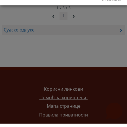
1 - 3 / 3
1
Судске одлуке
Корисни линкови
Помоћ за кориштење
Мапа странице
Правила приватности