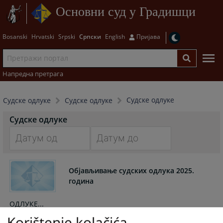
Основни суд у Градишци
Bosanski
Hrvatski
Srpski
Српски
English
Пријава
Напредна претрага
Судске одлуке
Судске одлуке
Судске одлуке
Судске одлуке
Navigate
Navigate
forward
forward
Објављивање судских одлука 2025.
to
to
година
interact
interact
with
with
ОДЛУКЕ...
the
the
Korištenje kolačića
23.12.2025.
calendar
calendar