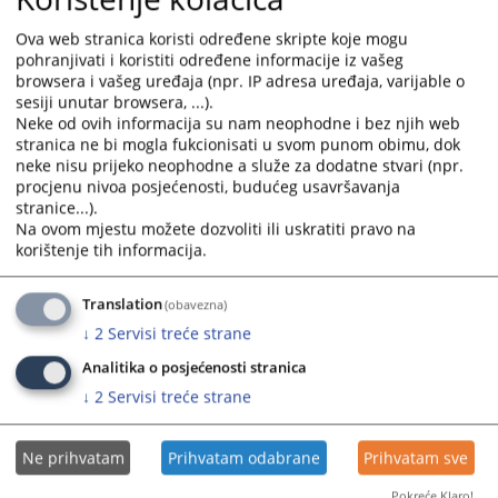
and
and
Ova web stranica koristi određene skripte koje mogu
select
select
Објављивање судских одлука 2024.
pohranjivati i koristiti određene informacije iz vašeg
a
a
година
browsera i vašeg uređaja (npr. IP adresa uređaja, varijable o
date.
date.
sesiji unutar browsera, ...).
Press
Press
Neke od ovih informacija su nam neophodne i bez njih web
ОДЛУКЕ ...
the
the
stranica ne bi mogla fukcionisati u svom punom obimu, dok
30.12.2024.
question
question
neke nisu prijeko neophodne a služe za dodatne stvari (npr.
procjenu nivoa posjećenosti, budućeg usavršavanja
mark
mark
stranice...).
key
key
Објављивање судских одлука 2023.
Na ovom mjestu možete dozvoliti ili uskratiti pravo na
to
to
година
korištenje tih informacija.
get
get
the
the
Објављивање одлука Основног суда у Градишци...
Translation
(obavezna)
keyboard
keyboard
04.12.2023.
↓
2
Servisi treće strane
shortcuts
shortcuts
for
for
Analitika o posjećenosti stranica
changing
changing
↓
2
Servisi treće strane
dates.
dates.
Ne prihvatam
Prihvatam odabrane
Prihvatam sve
Pokreće Klaro!