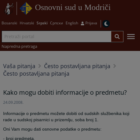
Osnovni sud u Modriči
Bosanski
Hrvatski
Srpski
Српски
English
Prijava
Napredna pretraga
Vaša pitanja
Često postavljana pitanja
Često postavljana pitanja
Kako mogu dobiti informacije o predmetu?
24.09.2008.
Informacije o predmetu možete dobiti od sudskih službenika koji
rade u sudskoj pisarnici u prizemlju, soba broj 1.
Oni Vam mogu dati osnovne podatke o predmetu:
- broj predmeta,