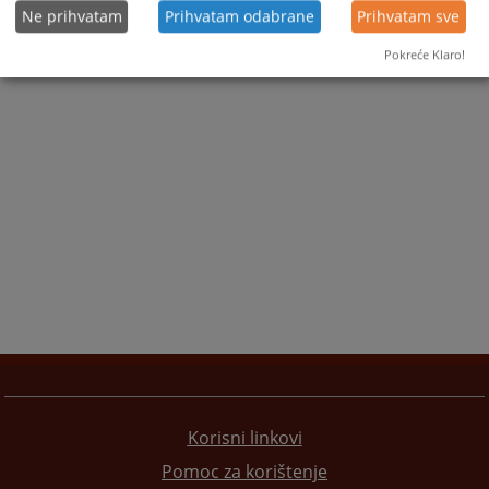
Ne prihvatam
Prihvatam odabrane
Prihvatam sve
Pokreće Klaro!
Korisni linkovi
Pomoc za korištenje