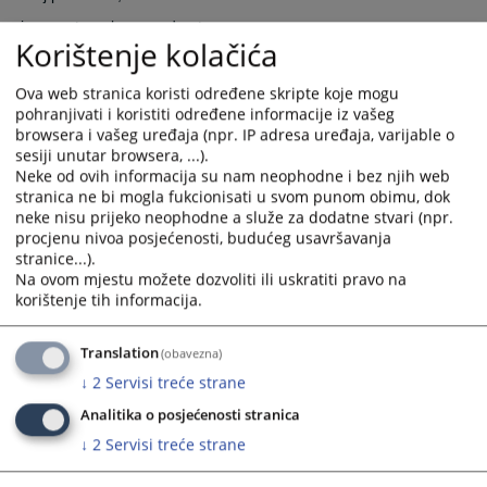
- imena stranaka u predmetu,
Korištenje kolačića
- informacije o podnescima u predmetu,
- informaciju da li je i kada zakazano ročište.
Ova web stranica koristi određene skripte koje mogu
pohranjivati i koristiti određene informacije iz vašeg
Ako Vam je potreban uvid u spis onda će Vas uputiti
browsera i vašeg uređaja (npr. IP adresa uređaja, varijable o
do rukovodioca sudske pisarnice koji će Vam omogućiti uvid u
sesiji unutar browsera, ...).
predmet, po propisanim pravilima.
Neke od ovih informacija su nam neophodne i bez njih web
stranica ne bi mogla fukcionisati u svom punom obimu, dok
Prikazana vijest je na
:
Srpski jezik
neke nisu prijeko neophodne a služe za dodatne stvari (npr.
procjenu nivoa posjećenosti, budućeg usavršavanja
Prateći dokumenti
stranice...).
Na ovom mjestu možete dozvoliti ili uskratiti pravo na
Zahtjev za pristup informacijama
korištenje tih informacija.
Translation
(obavezna)
2814
PREGLEDA
↓
2
Servisi treće strane
Analitika o posjećenosti stranica
↓
2
Servisi treće strane