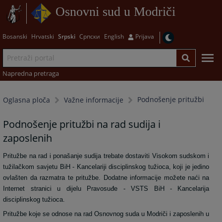
Osnovni sud u Modriči
Bosanski
Hrvatski
Srpski
Српски
English
Prijava
Napredna pretraga
Podnošenje pritužbi
Oglasna ploča
Važne informacije
Podnošenje pritužbi na rad sudija i
zaposlenih
Pritužbe na rad i ponašanje sudija trebate dostaviti Visokom sudskom i
tužilačkom savjetu BiH - Kancelariji disciplinskog tužioca, koji je jedino
ovlašten da razmatra te pritužbe.
Dodatne informacije možete naći na
Internet stranici
u dijelu Pravosuđe - VSTS BiH - Kancelarija
disciplinskog tužioca.
Pritužbe koje se odnose na rad Osnovnog suda u Modriči i zaposlenih u