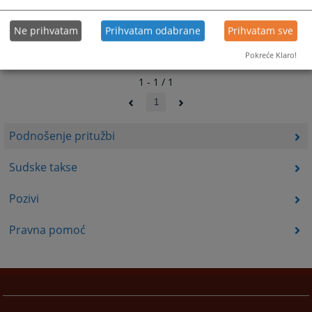
Ne prihvatam
Prihvatam odabrane
Prihvatam sve
Pokreće Klaro!
1 - 1 / 1
1
Podnošenje pritužbi
Sudske takse
Pozivi
Pravna pomoć