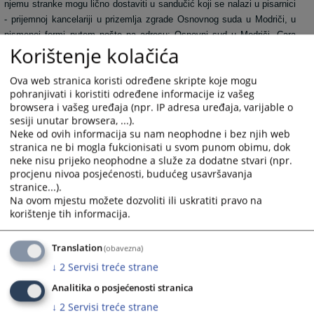
njemu stranke mogu lično dostaviti u sandučić koji se nalazi u pisarnici
- prijemnoj kancelariji u prizemlja zgrade Osnovnog suda u Modriči, u
pismenoj formi putem pošte na adresu: Osnovni sud u Modriči, Cara
Korištenje kolačića
Lazara br. 9, 74480 Modriča, sa naznakom za predsjednika suda - n/r
Zine Halilović ili na mail adresu predjsednika Osnovnog suda u Modriči
Ova web stranica koristi određene skripte koje mogu
Zine Halilović: zina.halilovic@pravosudje.ba
, kao i na mail adresu
pohranjivati i koristiti određene informacije iz vašeg
referenta za opšte poslove Osnovnog suda u Modriči Dejana Kozlice:
browsera i vašeg uređaja (npr. IP adresa uređaja, varijable o
dejan.kozlica@pravosudje.ba.
sesiji unutar browsera, ...).
Neke od ovih informacija su nam neophodne i bez njih web
4648
PREGLEDA
stranica ne bi mogla fukcionisati u svom punom obimu, dok
neke nisu prijeko neophodne a služe za dodatne stvari (npr.
procjenu nivoa posjećenosti, budućeg usavršavanja
stranice...).
Na ovom mjestu možete dozvoliti ili uskratiti pravo na
korištenje tih informacija.
Translation
(obavezna)
↓
2
Servisi treće strane
Analitika o posjećenosti stranica
↓
2
Servisi treće strane