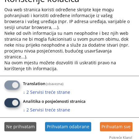
and
and
Ova web stranica koristi određene skripte koje mogu
select
select
pohranjivati i koristiti određene informacije iz vašeg
a
a
browsera i vašeg uređaja (npr. IP adresa uređaja, varijable o
date.
date.
sesiji unutar browsera, ...).
Press
Press
Neke od ovih informacija su nam neophodne i bez njih web
the
the
stranica ne bi mogla fukcionisati u svom punom obimu, dok
neke nisu prijeko neophodne a služe za dodatne stvari (npr.
question
question
procjenu nivoa posjećenosti, budućeg usavršavanja
mark
mark
Trenutno nema vijesti
stranice...).
key
key
Na ovom mjestu možete dozvoliti ili uskratiti pravo na
to
to
korištenje tih informacija.
get
get
the
the
Translation
(obavezna)
keyboard
keyboard
↓
2
Servisi treće strane
shortcuts
shortcuts
for
for
Analitika o posjećenosti stranica
changing
changing
↓
2
Servisi treće strane
dates.
dates.
Ne prihvatam
Prihvatam odabrane
Prihvatam sve
Pokreće Klaro!