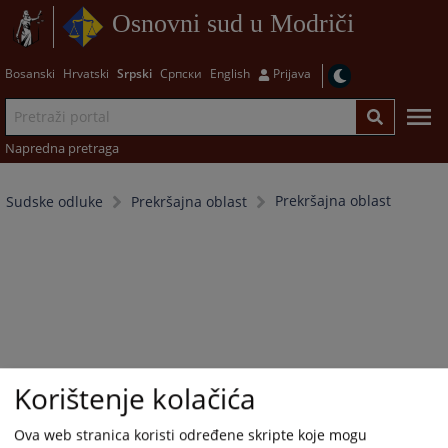
Osnovni sud u Modriči
Bosanski
Hrvatski
Srpski
Српски
English
Prijava
Napredna pretraga
Prekršajna oblast
Sudske odluke
Prekršajna oblast
Korištenje kolačića
Ova web stranica koristi određene skripte koje mogu