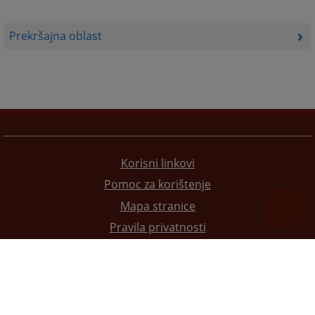
Prekršajna oblast
Korisni linkovi
Pomoc za korištenje
Mapa stranice
Pravila privatnosti
Redizajn web stranice je finansirala Evropska unija. Za njen sadržaj isključivo je odgovorno
Visoko sudsko i tužilačko vijeće BiH i ona ne odražava nužno stavove Evropske unije.