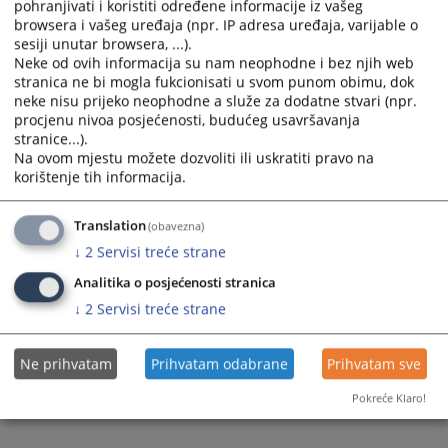
pohranjivati i koristiti određene informacije iz vašeg
browsera i vašeg uređaja (npr. IP adresa uređaja, varijable o
sesiji unutar browsera, ...).
Neke od ovih informacija su nam neophodne i bez njih web
stranica ne bi mogla fukcionisati u svom punom obimu, dok
neke nisu prijeko neophodne a služe za dodatne stvari (npr.
Trenutno nema vijesti
procjenu nivoa posjećenosti, budućeg usavršavanja
stranice...).
Na ovom mjestu možete dozvoliti ili uskratiti pravo na
korištenje tih informacija.
Translation
(obavezna)
↓
2
Servisi treće strane
Analitika o posjećenosti stranica
↓
2
Servisi treće strane
Ne prihvatam
Prihvatam odabrane
Prihvatam sve
Pokreće Klaro!