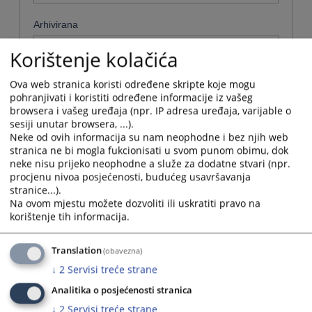
Arhivirana
Ne
Korištenje kolačića
Datum od
Ova web stranica koristi određene skripte koje mogu
pohranjivati i koristiti određene informacije iz vašeg
browsera i vašeg uređaja (npr. IP adresa uređaja, varijable o
sesiji unutar browsera, ...).
Navigate
Neke od ovih informacija su nam neophodne i bez njih web
forward
Datum do
stranica ne bi mogla fukcionisati u svom punom obimu, dok
to
neke nisu prijeko neophodne a služe za dodatne stvari (npr.
interact
procjenu nivoa posjećenosti, budućeg usavršavanja
with
Navigate
stranice...).
the
forward
Sortiraj po
Na ovom mjestu možete dozvoliti ili uskratiti pravo na
calendar
to
korištenje tih informacija.
and
interact
Odaberi...
select
with
a
the
Translation
(obavezna)
date.
Napredne stavke
calendar
↓
2
Servisi treće strane
Press
and
the
select
Analitika o posjećenosti stranica
Pretraži
question
a
↓
2
Servisi treće strane
mark