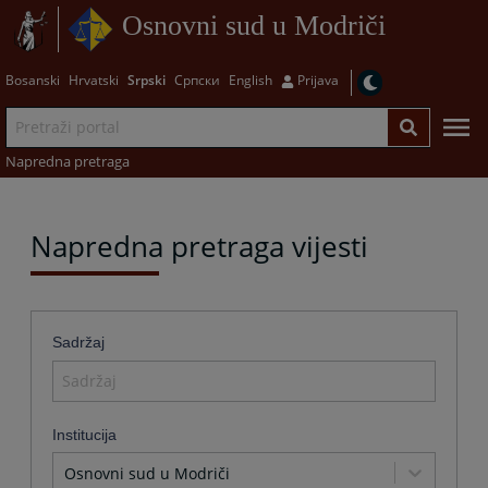
Osnovni sud u Modriči
Bosanski
Hrvatski
Srpski
Српски
English
Prijava
Napredna pretraga
Napredna pretraga vijesti
Sadržaj
Institucija
Osnovni sud u Modriči