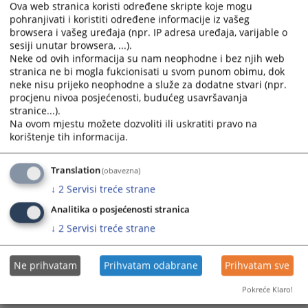
Ova web stranica koristi određene skripte koje mogu
pohranjivati i koristiti određene informacije iz vašeg
browsera i vašeg uređaja (npr. IP adresa uređaja, varijable o
sesiji unutar browsera, ...).
Neke od ovih informacija su nam neophodne i bez njih web
stranica ne bi mogla fukcionisati u svom punom obimu, dok
neke nisu prijeko neophodne a služe za dodatne stvari (npr.
Trenutno nema vijesti
procjenu nivoa posjećenosti, budućeg usavršavanja
stranice...).
Na ovom mjestu možete dozvoliti ili uskratiti pravo na
korištenje tih informacija.
Translation
(obavezna)
↓
2
Servisi treće strane
Analitika o posjećenosti stranica
↓
2
Servisi treće strane
Ne prihvatam
Prihvatam odabrane
Prihvatam sve
Pokreće Klaro!