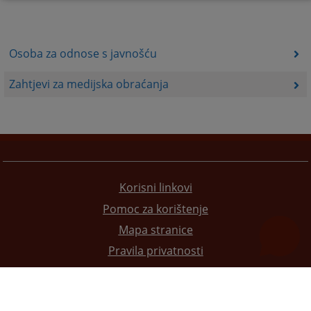
Osoba za odnose s javnošću
Zahtjevi za medijska obraćanja
Korisni linkovi
Pomoc za korištenje
Mapa stranice
Pravila privatnosti