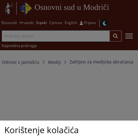
Osnovni sud u Modriči
Bosanski
Hrvatski
Srpski
Српски
English
Prijava
Napredna pretraga
Zahtjevi za medijska obraćanja
Odnosi s javnošću
Mediji
Korištenje kolačića