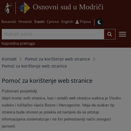
Osnovni sud u Modriči
Bosanski
Hrvatski
Srpski
Српски
English
Prijava
Napredna pretraga
Kontakt
Pomoć za korištenje web stranice
Pomoć za korištenje web stranice
Pomoć za korištenje web stranice
Poštovani posjetitelji,
idejni tvorac ovih stranica, kao i ostalih web stranica sudova je Visoko
sudsko i tužilačko vijeće Bosne i Hercegovine. Ideja da ovakav tip
stranica bude otvoren je potekla od namjere da se pristup
informacijama sistematizuje i na što jednostavniji način omogući
javnosti.