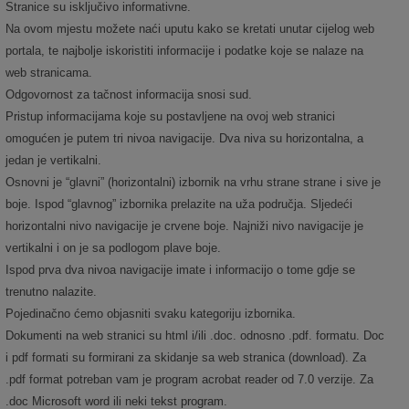
Stranice su isključivo informativne.
Na ovom mjestu možete naći uputu kako se kretati unutar cijelog web
portala, te najbolje iskoristiti informacije i podatke koje se nalaze na
web stranicama.
Odgovornost za tačnost informacija snosi sud.
Pristup informacijama koje su postavljene na ovoj web stranici
omogućen je putem tri nivoa navigacije. Dva niva su horizontalna, a
jedan je vertikalni.
Osnovni je “glavni” (horizontalni) izbornik na vrhu strane strane i sive je
boje. Ispod “glavnog” izbornika prelazite na uža područja. Sljedeći
horizontalni nivo navigacije je crvene boje. Najniži nivo navigacije je
vertikalni i on je sa podlogom plave boje.
Ispod prva dva nivoa navigacije imate i informacijo o tome gdje se
trenutno nalazite.
Pojedinačno ćemo objasniti svaku kategoriju izbornika.
Dokumenti na web stranici su html i/ili .doc. odnosno .pdf. formatu. Doc
i pdf formati su formirani za skidanje sa web stranica (download). Za
.pdf format potreban vam je program acrobat reader od 7.0 verzije. Za
.doc Microsoft word ili neki tekst program.