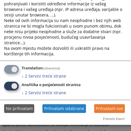
najčešće postavljana sudu, a vezana su za rad suda ili druge aktivnosti
pohranjivati i koristiti određene informacije iz vašeg
browsera i vašeg uređaja (npr. IP adresa uređaja, varijable o
vezane za sam sud.
sesiji unutar browsera, ...).
Grupa Raspored suđenja prikazuje detaljne informacije o suđenjima u
Neke od ovih informacija su nam neophodne i bez njih web
sudu za određeni vremenski period.
stranica ne bi mogla fukcionisati u svom punom obimu, dok
Grupa Vijesti iz pravosuđa obuhvata informacije koje su vezane za
neke nisu prijeko neophodne a služe za dodatne stvari (npr.
procjenu nivoa posjećenosti, budućeg usavršavanja
pravosuđe BiH u cjelini.
stranice...).
Unutar svih grupa starije novosti i informacije osim onih koje su na
Na ovom mjestu možete dozvoliti ili uskratiti pravo na
naslovnici nisu zbrisane. Klikom na riječ “više” prebaciti će vas arhivu
korištenje tih informacija.
aktuelnosti ili drugih informacija.
Rad suda
Translation
(obavezna)
Klikom na Rad suda otvoriti će vam se web stranicama sa svim
↓
2
Servisi treće strane
novostima (arhivom) koje su vezane za rad suda.
Analitika o posjećenosti stranica
Klikom na neku od kategorija možete dobiti informacije: o dokumentima
↓
2
Servisi treće strane
koje na sudu možete dobiti, o samoj organizaciji suda, o statistici o
protoku predmeta, o osnivanju suda, o uposlenicima suda.
Ne prihvatam
Prihvatam odabrane
Prihvatam sve
Oglasna ploča
Kroz informacije krećete se na isti način kao i kroz Rad suda. Na
Pokreće Klaro!
oglasnu ploču, administrator će stavljati informacije ili službene