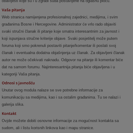
obavijesti koje su i u zgradi suda postavljene na oglasnu ploču.
Vaša pitanja
Web stranica namijenjena profesionalnoj zajednici, medijima, i svim
građanima Bosne i Hercegovine. Administrator će vrlo rado objaviti
svaki stručni članak ili pitanje koje smatra interesantnim za javnost i
koji ispunjava stručne kriterije objave. Svaki posjetitelj može putem
foruma
koji smo pokrenuli postaviti pitanje/komentar ili poslati svoj
članak i eventualna dodatna objašnjenja uz članak. Za objavljeni članak
autor ne može očekivati naknadu. Odgovor na pitanje ili komentar biće
dat na samom forumu. Najinteresantnija pitanja biće objavljena i u
kategoriji Vaša pitanja.
Odnosi s javnošću
Unutar ovog modula nalaze se sve potrebne informacije za
komunikaciju sa medijima, kao i sa ostalim građanima. Tu se nalazi i
galerija slika.
Kontakt
Ovjde možete dobiti osnovne informacije za mogućnost kontakta sa
sudom, ali i listu korisnih linkova kao i mapu stranice.