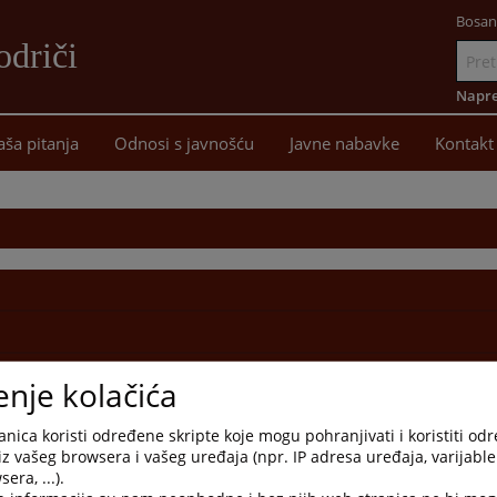
Bosan
driči
Idi
na
Napre
sadržaj
aša pitanja
Odnosi s javnošću
Javne nabavke
Kontakt
enje kolačića
nica koristi određene skripte koje mogu pohranjivati i koristiti od
iz vašeg browsera i vašeg uređaja (npr. IP adresa uređaja, varijable 
era, ...).