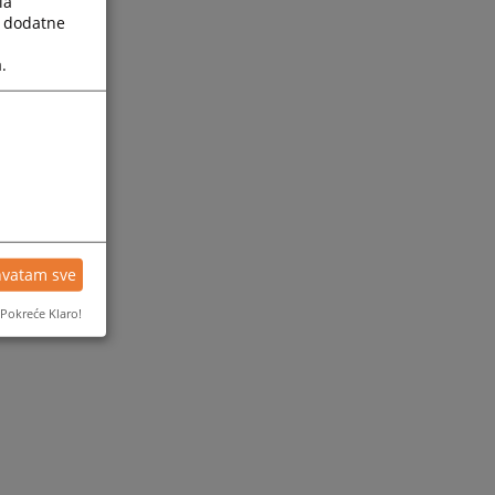
la
a dodatne
.
hvatam sve
Pokreće Klaro!