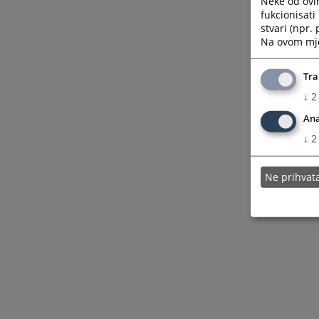
Neke od ovi
fukcionisat
stvari (npr.
Na ovom mjes
Tra
↓
2
Ana
↓
2
Ne prihva