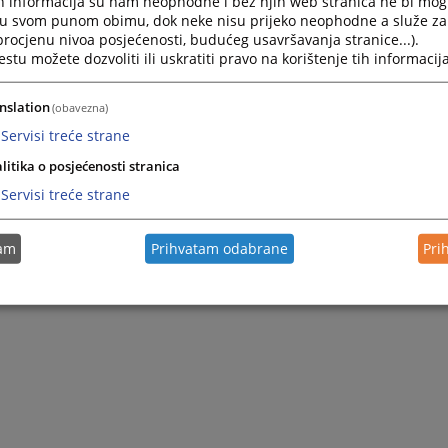
h informacija su nam neophodne i bez njih web stranica ne bi mog
i u svom punom obimu, dok neke nisu prijeko neophodne a služe z
 procjenu nivoa posjećenosti, budućeg usavršavanja stranice...).
tu možete dozvoliti ili uskratiti pravo na korištenje tih informacija
nslation
(obavezna)
Servisi treće strane
litika o posjećenosti stranica
Servisi treće strane
tam
Prihvatam odabrane
Pri