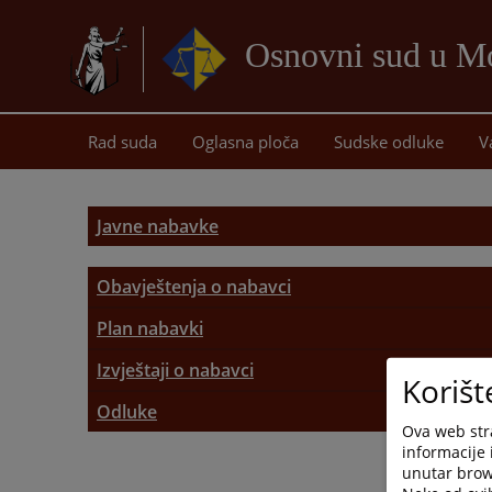
Osnovni sud u Mo
Rad suda
Oglasna ploča
Sudske odluke
V
Javne nabavke
Obavještenja o nabavci
Obavještenja o nabavci
Plan nabavki
Planovi nabavki
Izvještaji o nabavci
Korišt
Izvještaji o nabavci
Odluke
Ova web stra
informacije 
Odluke o nabavci
unutar brows