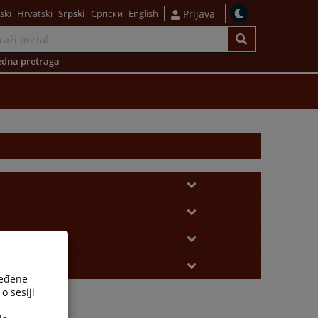
ski
Hrvatski
Srpski
Српски
English
Prijava
dna pretraga
ređene
o sesiji