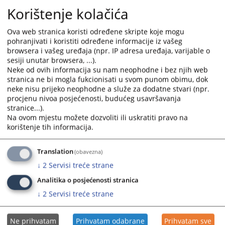
Fax:
Korištenje kolačića
053/820-160
E-mail:
Ova web stranica koristi određene skripte koje mogu
pohranjivati i koristiti određene informacije iz vašeg
ossud-modrica@pravosudje.ba
browsera i vašeg uređaja (npr. IP adresa uređaja, varijable o
sesiji unutar browsera, ...).
Neke od ovih informacija su nam neophodne i bez njih web
stranica ne bi mogla fukcionisati u svom punom obimu, dok
neke nisu prijeko neophodne a služe za dodatne stvari (npr.
8461
PREGLEDA
procjenu nivoa posjećenosti, budućeg usavršavanja
stranice...).
Na ovom mjestu možete dozvoliti ili uskratiti pravo na
korištenje tih informacija.
Translation
(obavezna)
↓
2
Servisi treće strane
Analitika o posjećenosti stranica
↓
2
Servisi treće strane
Ne prihvatam
Prihvatam odabrane
Prihvatam sve