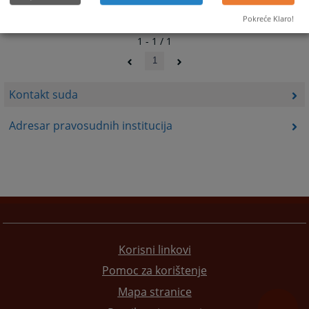
Pokreće Klaro!
1 - 1 / 1
1
Kontakt suda
Adresar pravosudnih institucija
Korisni linkovi
Pomoc za korištenje
Mapa stranice