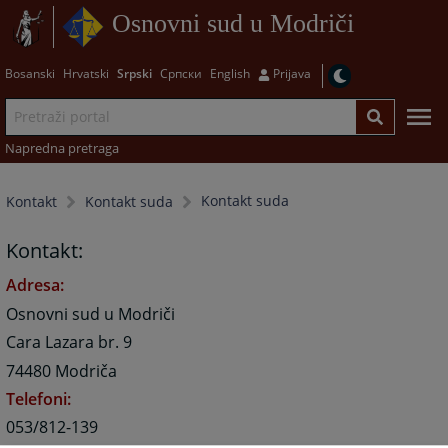
Osnovni sud u Modriči
Bosanski
Hrvatski
Srpski
Српски
English
Prijava
Napredna pretraga
Kontakt suda
Kontakt
Kontakt suda
Kontakt:
Adresa:
Osnovni sud u Modriči
Cara Lazara br. 9
74480 Modriča
Telefoni:
053/812-139