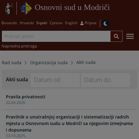
Osnovni sud u Modriči
Bosanski
Hrvatski
Srpski
Српски
English
Prijava
Napredna pretraga
Akti suda
Rad suda
Organizacija suda
Akti suda
Navigate
Navigate
Pravila privatnosti
forward
forward
22.04.2026.
to
to
interact
interact
Pravilnik o unutrašnjoj organizaciji i sistematizaciji radnih
with
with
mjesta u Osnovnom sudu u Modriči sa njegovim izmejnama
the
the
i dopunama
calendar
calendar
13.10.2025.
and
and