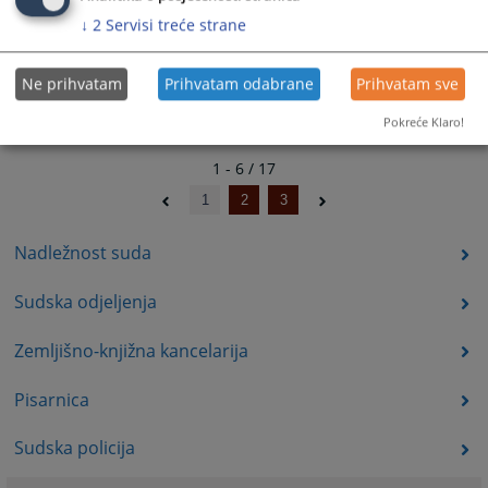
↓
2
Servisi treće strane
Ne prihvatam
Prihvatam odabrane
Prihvatam sve
Pokreće Klaro!
1 - 6 / 17
1
2
3
Nadležnost suda
Sudska odjeljenja
Zemljišno-knjižna kancelarija
Pisarnica
Sudska policija