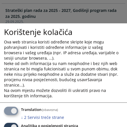
select
select
Strateški plan rada za 2025 - 2027, Godišnji program rada
a
a
za 2025. godinu
date.
date.
29.09.2025.
Press
Press
Korištenje kolačića
the
the
Odluka
question
question
18.07.2024.
Ova web stranica koristi određene skripte koje mogu
mark
mark
pohranjivati i koristiti određene informacije iz vašeg
key
key
browsera i vašeg uređaja (npr. IP adresa uređaja, varijable o
Odluka o prijemu stranaka kod predsjednika suda
to
to
sesiji unutar browsera, ...).
11.04.2023.
get
get
Neke od ovih informacija su nam neophodne i bez njih web
the
the
stranica ne bi mogla fukcionisati u svom punom obimu, dok
Pravilnik o postupku provođenja javnog konkursa za
keyboard
keyboard
neke nisu prijeko neophodne a služe za dodatne stvari (npr.
zapošljavanje radnika u Osnovnom sudu u Modriči
procjenu nivoa posjećenosti, budućeg usavršavanja
shortcuts
shortcuts
21.12.2022.
stranice...).
for
for
Na ovom mjestu možete dozvoliti ili uskratiti pravo na
changing
changing
korištenje tih informacija.
dates.
dates.
Translation
(obavezna)
↓
2
Servisi treće strane
Analitika o posjećenosti stranica