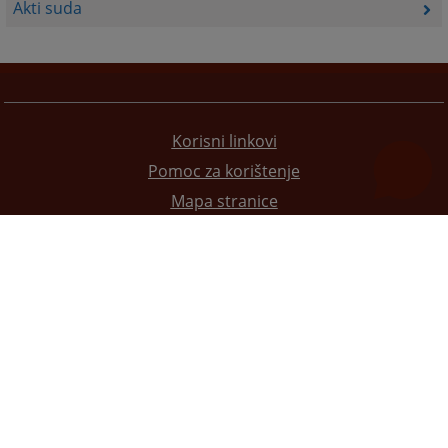
Akti suda
Korisni linkovi
Pomoc za korištenje
Mapa stranice
Pravila privatnosti
Redizajn web stranice je finansirala Evropska unija. Za njen sadržaj isključivo je odgovorno
Visoko sudsko i tužilačko vijeće BiH i ona ne odražava nužno stavove Evropske unije.